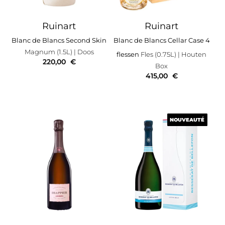
Ruinart
Ruinart
Blanc de Blancs Second Skin
Blanc de Blancs Cellar Case 4
Magnum (1.5L)
| Doos
flessen
Fles (0.75L)
| Houten
220,00
€
Box
415,00
€
NOUVEAUTÉ
NOUVEAUTÉ