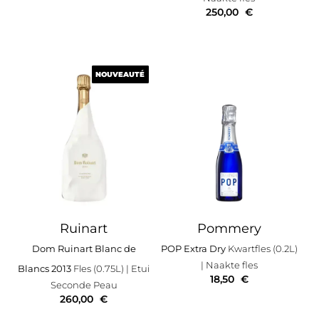
250,00
€
NOUVEAUTÉ
NOUVEAUTÉ
Ruinart
Pommery
Dom Ruinart Blanc de
POP Extra Dry
Kwartfles (0.2L)
| Naakte fles
Blancs 2013
Fles (0.75L)
| Etui
18,50
€
Seconde Peau
260,00
€