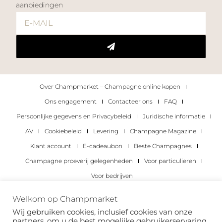
aanbiedingen
Over Champmarket – Champagne online kopen
Ons engagement
Contacteer ons
FAQ
Persoonlijke gegevens en Privacybeleid
Juridische informatie
AV
Cookiebeleid
Levering
Champagne Magazine
Klant account
E-cadeaubon
Beste Champagnes
Champagne proeverij gelegenheden
Voor particulieren
Voor bedrijven
Copyright 2022 © alle rechten voorbehouden.
Welkom op Champmarket
Champmarket.
Wij gebruiken cookies, inclusief cookies van onze
partners, om u de best mogelijke gebruikerservaring