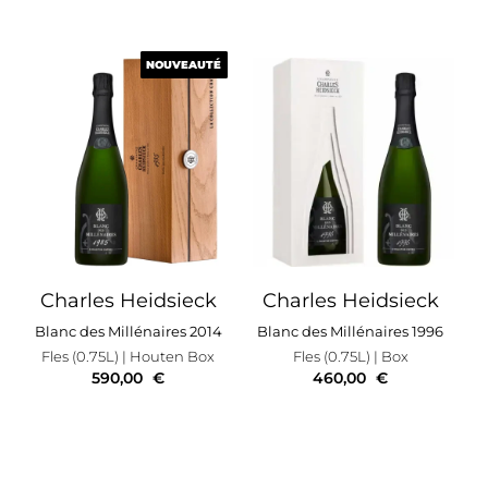
NOUVEAUTÉ
NOUVEAUTÉ
Charles Heidsieck
Charles Heidsieck
Blanc des Millénaires 2014
Blanc des Millénaires 1996
Fles (0.75L)
| Houten Box
Fles (0.75L)
| Box
590,00
€
460,00
€