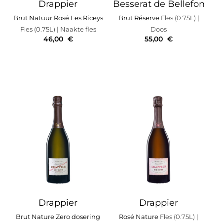
Drappier
Besserat de Bellefon
Brut Natuur Rosé Les Riceys
Brut Réserve
Fles (0.75L)
|
Fles (0.75L)
| Naakte fles
Doos
46,00
€
55,00
€
Drappier
Drappier
Brut Nature Zero dosering
Rosé Nature
Fles (0.75L)
|