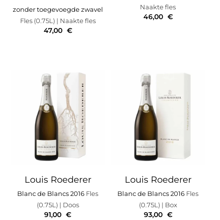
Naakte fles
zonder toegevoegde zwavel
46,00
€
Fles (0.75L)
| Naakte fles
47,00
€
Louis Roederer
Louis Roederer
Blanc de Blancs 2016
Fles
Blanc de Blancs 2016
Fles
(0.75L)
| Doos
(0.75L)
| Box
91,00
€
93,00
€