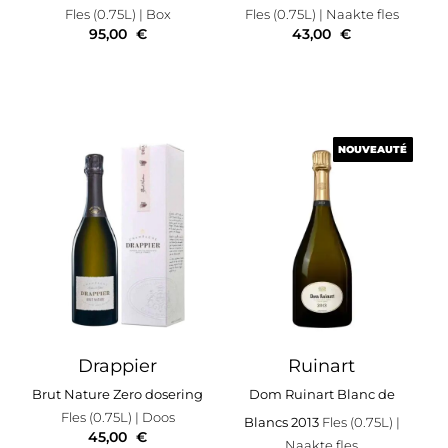
Fles (0.75L)
| Box
Fles (0.75L)
| Naakte fles
95,00
€
43,00
€
NOUVEAUTÉ
NOUVEAUTÉ
Drappier
Ruinart
Brut Nature Zero dosering
Dom Ruinart Blanc de
Fles (0.75L)
| Doos
Blancs 2013
Fles (0.75L)
|
45,00
€
Naakte fles