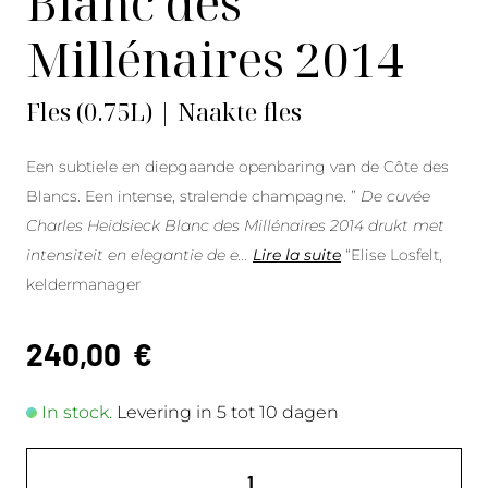
Blanc des
Millénaires 2014
Fles (0.75L) | Naakte fles
Een subtiele en diepgaande openbaring van de Côte des
Blancs. Een intense, stralende champagne. ”
De cuvée
Charles Heidsieck Blanc des Millénaires 2014 drukt met
intensiteit en elegantie de e
...
Lire la suite
“Elise Losfelt,
keldermanager
240,00
€
In stock.
Levering in 5 tot 10 dagen