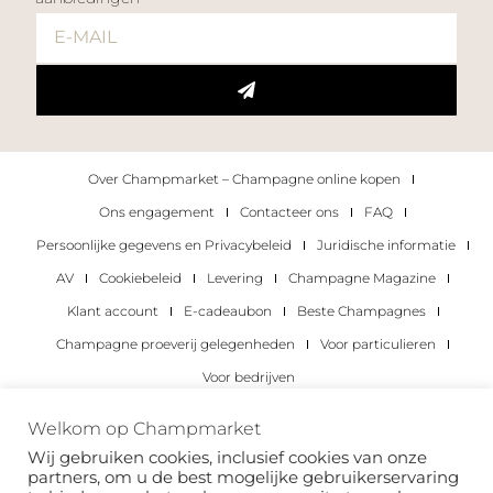
Over Champmarket – Champagne online kopen
Ons engagement
Contacteer ons
FAQ
Persoonlijke gegevens en Privacybeleid
Juridische informatie
AV
Cookiebeleid
Levering
Champagne Magazine
Klant account
E-cadeaubon
Beste Champagnes
Champagne proeverij gelegenheden
Voor particulieren
Voor bedrijven
Copyright 2022 © alle rechten voorbehouden.
Welkom op Champmarket
Champmarket.
Wij gebruiken cookies, inclusief cookies van onze
partners, om u de best mogelijke gebruikerservaring