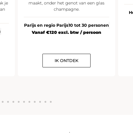
k je
maakt, onder het genot van een glas
van
champagne.
H
Parijs en regio Parijs
10 tot 30 personen
)
Vanaf €120 excl. btw / persoon
IK ONTDEK