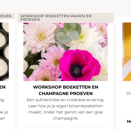
ETTEN MAKEN EN
P BOEKETTEN EN
SUMMER PARTY
AGNE PROEVEN
Discussiëren en netwerken on
genot van een zomers
e en creatieve ervaring.
champagnecocktail
e eigen bloemboeketten
het genot van een glas
hampagne.
Heel Frankrijk
20 personen o
Vanaf €35 excl. btw / pe