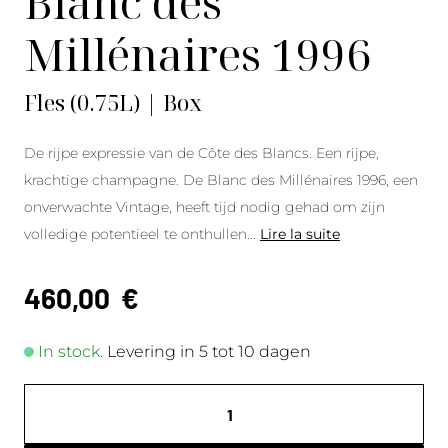
Blanc des
Millénaires 1996
Fles (0.75L) | Box
De rijpe expressie van de Côte des Blancs. Een rijpe,
krachtige champagne. De Blanc des Millénaires 1996, een
onverwachte Vintage, heeft tijd nodig gehad om zijn
volledige potentieel te onthullen
...
Lire la suite
460,00
€
In stock.
Levering in 5 tot 10 dagen