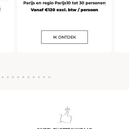
Parijs
10 tot 30 personen
excl. btw / persoon
K ONTDEK
IK ONTDEK