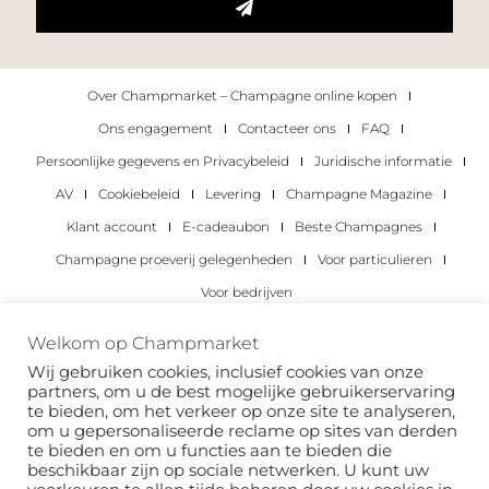
Over Champmarket – Champagne online kopen
Ons engagement
Contacteer ons
FAQ
Persoonlijke gegevens en Privacybeleid
Juridische informatie
AV
Cookiebeleid
Levering
Champagne Magazine
Klant account
E-cadeaubon
Beste Champagnes
Champagne proeverij gelegenheden
Voor particulieren
Voor bedrijven
Copyright 2022 © alle rechten voorbehouden.
Welkom op Champmarket
Champmarket.
Wij gebruiken cookies, inclusief cookies van onze
partners, om u de best mogelijke gebruikerservaring
te bieden, om het verkeer op onze site te analyseren,
om u gepersonaliseerde reclame op sites van derden
te bieden en om u functies aan te bieden die
beschikbaar zijn op sociale netwerken. U kunt uw