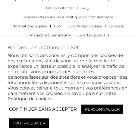
Nous contacter
FAQ
Données Personnelles & Politique de confidentialité
Informations légales
CGV
Charte des cookies
Livraison
Magazine Champagne
E-carte cadeau
Les Meilleurs Champagnes
Bienvenue sur Champmarket
Les occasions pour déguster du champagne
Pour les particuliers
Nous utilisons des cookies, y compris des cookies de
nos partenaires, afin de vous fournir la meilleure
Pour les entreprises
expérience utilisateur possible, d’analyser le trafic de
notre site, vous proposer des publicités
Copyright 2022 © tous droits réservés. Champmarket.
personnalisées sur des sites tiers et vous proposer des
fonctionnalités disponibles sur les réseaux sociaux.
Vous pouvez gérer à tout moment vos préférences en
paramétrant vos cookies. En savoir plus sur notre
Politique de cookies
CONTINUER SANS ACCEPTER
PERSONNALISER
TOUT ACCEPTER
L’ABUS D’ALCOOL EST DANGEREUX POUR LA SANTÉ. À