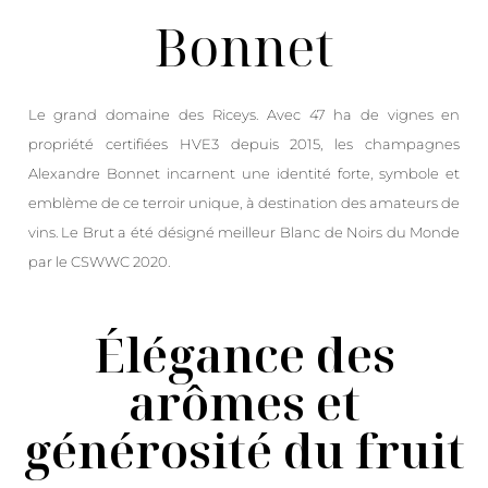
Bonnet
Le grand domaine des Riceys. Avec 47 ha de vignes en
propriété certifiées HVE3 depuis 2015, les champagnes
Alexandre Bonnet incarnent une identité forte, symbole et
emblème de ce terroir unique, à destination des amateurs de
vins. Le Brut a été désigné meilleur Blanc de Noirs du Monde
par le CSWWC 2020.
Élégance des
arômes et
générosité du fruit