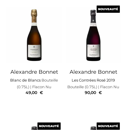
NOUVEAUTÉ
NOUVEAUTÉ
Alexandre Bonnet
Alexandre Bonnet
Blanc de Blancs
Bouteille
Les Contrées Rosé 2019
(0.75L)
| Flacon Nu
Bouteille (0.75L)
| Flacon Nu
49,00
€
90,00
€
NOUVEAUTÉ
NOUVEAUTÉ
NOUVEAUTÉ
NOUVEAUTÉ