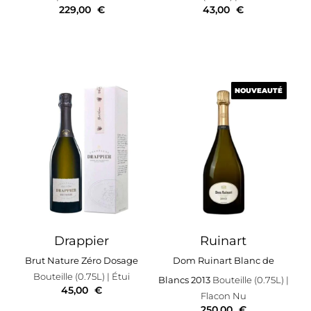
229,00
€
43,00
€
NOUVEAUTÉ
NOUVEAUTÉ
Drappier
Ruinart
Brut Nature Zéro Dosage
Dom Ruinart Blanc de
Bouteille (0.75L)
| Étui
Blancs 2013
Bouteille (0.75L)
|
45,00
€
Flacon Nu
250,00
€