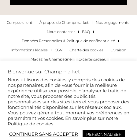
Compte client
À propos de Champmarket
Nos engagements
Nous contacter
FAQ
Données Personnelles & Politique de confidentialité
Informations légales
CGV
Charte des cookies
Livraison
Magazine Champagne
E-carte cadeau
Les Meilleurs Champagnes
Bienvenue sur Champmarket
Les occasions pour déguster du champagne
Pour les particuliers
Nous utilisons des cookies, y compris des cookies de
nos partenaires, afin de vous fournir la meilleure
Pour les entreprises
expérience utilisateur possible, d’analyser le trafic de
notre site, vous proposer des publicités
Copyright 2022 © tous droits réservés. Champmarket.
personnalisées sur des sites tiers et vous proposer des
fonctionnalités disponibles sur les réseaux sociaux.
Vous pouvez gérer à tout moment vos préférences en
paramétrant vos cookies. En savoir plus sur notre
Politique de cookies
CONTINUER SANS ACCEPTER
PERSONNALISER