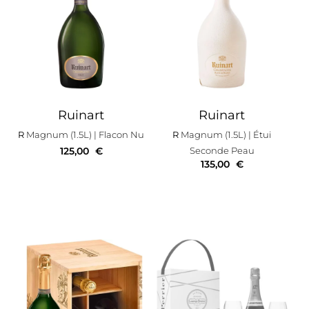
Ruinart
Ruinart
R
Magnum (1.5L)
| Flacon Nu
R
Magnum (1.5L)
| Étui
125,00
€
Seconde Peau
135,00
€