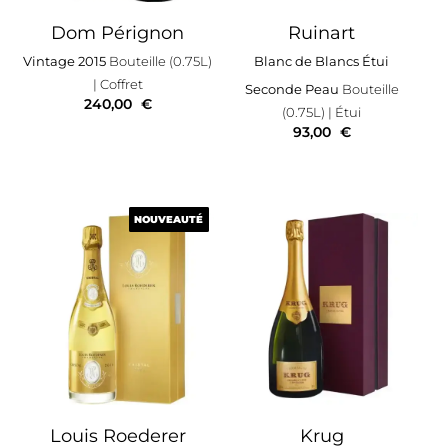
Dom Pérignon
Ruinart
Vintage 2015
Bouteille (0.75L)
Blanc de Blancs Étui
| Coffret
Seconde Peau
Bouteille
240,00
€
(0.75L)
| Étui
93,00
€
NOUVEAUTÉ
NOUVEAUTÉ
Louis Roederer
Krug