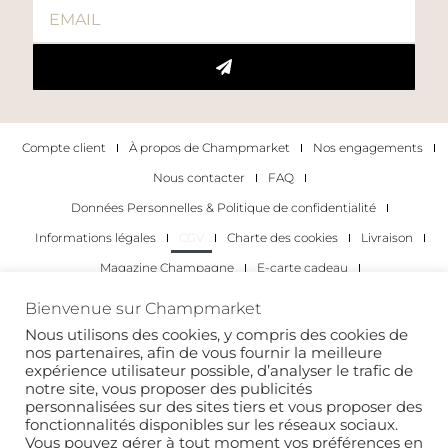
Compte client
À propos de Champmarket
Nos engagements
Nous contacter
FAQ
Données Personnelles & Politique de confidentialité
Informations légales
CGV
Charte des cookies
Livraison
Magazine Champagne
E-carte cadeau
Les Meilleurs Champagnes
Bienvenue sur Champmarket
Les occasions pour déguster du champagne
Pour les particuliers
Nous utilisons des cookies, y compris des cookies de
nos partenaires, afin de vous fournir la meilleure
Pour les entreprises
expérience utilisateur possible, d’analyser le trafic de
notre site, vous proposer des publicités
Copyright 2022 © tous droits réservés. Champmarket.
personnalisées sur des sites tiers et vous proposer des
fonctionnalités disponibles sur les réseaux sociaux.
Vous pouvez gérer à tout moment vos préférences en