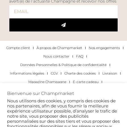
averti(e) de l’actualité Champagne et recevoir nos offres
Compte client
À propos de Champmarket
Nos engagements
Nous contacter
FAQ
Données Personnelles & Politique de confidentialité
Informations légales
CGV
Charte des cookies
Livraison
Magazine Champagne
E-carte cadeau
Les Meilleurs Champagnes
Bienvenue sur Champmarket
Les occasions pour déguster du champagne
Pour les particuliers
Nous utilisons des cookies, y compris des cookies de
nos partenaires, afin de vous fournir la meilleure
Pour les entreprises
expérience utilisateur possible, d’analyser le trafic de
notre site, vous proposer des publicités
Copyright 2022 © tous droits réservés. Champmarket.
personnalisées sur des sites tiers et vous proposer des
fonctionnalités disponibles sur les réseaux sociaux.