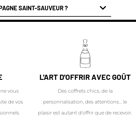
MPAGNE SAINT-SAUVEUR ?
E
L'ART D'OFFRIR AVEC GOÛT
ne vous
Des coffrets chics, de la
site de vos
personnalisation, des attentions… le
sionnels.
plaisir est autant d'offrir que de recevoir.