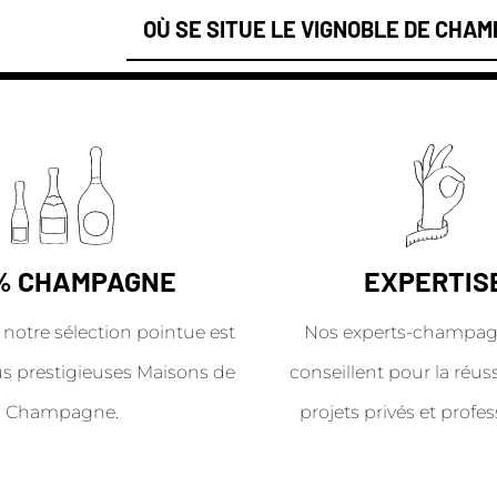
OÙ SE SITUE LE VIGNOBLE DE CHA
% CHAMPAGNE
EXPERTIS
 notre sélection pointue est
Nos experts-champag
us prestigieuses Maisons de
conseillent pour la réus
Champagne.
projets privés et profes