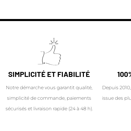
SIMPLICITÉ ET FIABILITÉ
100
Notre démarche vous garantit qualité,
Depuis 2010,
simplicité de commande, paiements
issue des pl
sécurisés et livraison rapide (24 à 48 h).