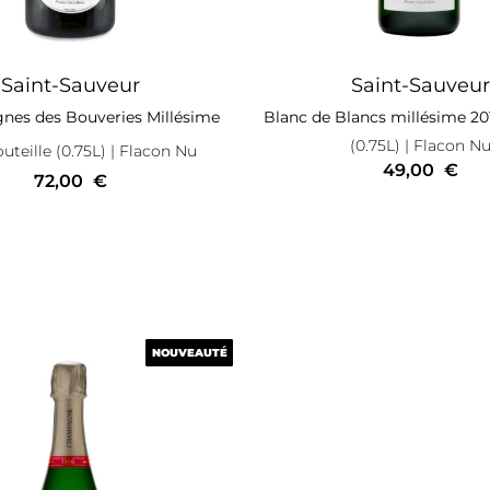
Saint-Sauveur
Saint-Sauveur
ignes des Bouveries Millésime
Blanc de Blancs millésime 20
(0.75L)
| Flacon N
uteille (0.75L)
| Flacon Nu
49,00
€
72,00
€
NOUVEAUTÉ
NOUVEAUTÉ