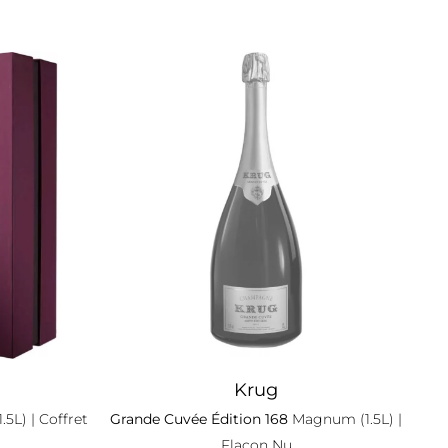
Krug
.5L)
| Coffret
Grande Cuvée Édition 168
Magnum (1.5L)
|
Flacon Nu