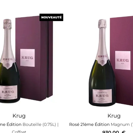
NOUVEAUTÉ
NOUVEAUTÉ
Krug
Krug
me Édition
Bouteille (0.75L)
|
Rosé 21ème Édition
Magnum (1
Coffret
930,00
€