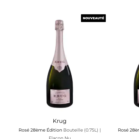
NOUVEAUTÉ
NOUVEAUTÉ
Krug
Rosé 28ème Édition
Bouteille (0.75L)
|
Rosé 28è
Flacon Nu