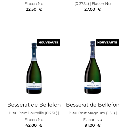
Flacon Nu
(0.375L)
| Flacon Nu
22,50
€
27,00
€
NOUVEAUTÉ
NOUVEAUTÉ
NOUVEAUTÉ
NOUVEAUTÉ
Besserat de Bellefon
Besserat de Bellefon
Bleu Brut
Bouteille (0.75L)
|
Bleu Brut
Magnum (1.5L)
|
Flacon Nu
Flacon Nu
42,00
€
91,00
€