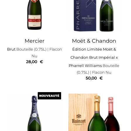
Mercier
Moët & Chandon
Brut
Bouteille (0.75L)
| Flacon
Édition Limitée Moët &
Nu
Chandon Brut Impérial x
28,00
€
Pharrell Williams
Bouteille
(0.75L)
| Flacon Nu
50,00
€
NOUVEAUTÉ
NOUVEAUTÉ