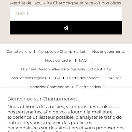
averti(e) de l’actualité Champagne et recevoir nos offres
Compte client
À propos de Champmarket
Nos engagements
Nous contacter
FAQ
Données Personnelles & Politique de confidentialité
Informations légales
CGV
Charte des cookies
Livraison
Magazine Champagne
E-carte cadeau
Les Meilleurs Champagnes
Bienvenue sur Champmarket
Les occasions pour déguster du champagne
Pour les particuliers
Nous utilisons des cookies, y compris des cookies de
nos partenaires, afin de vous fournir la meilleure
Pour les entreprises
expérience utilisateur possible, d’analyser le trafic de
notre site, vous proposer des publicités
Copyright 2022 © tous droits réservés. Champmarket.
personnalisées sur des sites tiers et vous proposer des