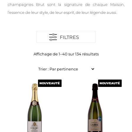
champagnes Brut sont la signature de chaque Maison,
l’essence de leur style, de leur esprit, de leur légende aussi.
FILTRES
Affichage de 1–40 sur 134 résultats
NOUVEAUTÉ
NOUVEAUTÉ
NOUVEAUTÉ
NOUVEAUTÉ