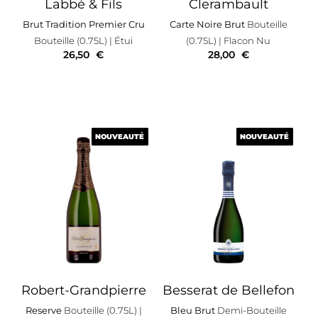
Labbé & Fils
Clerambault
Brut Tradition Premier Cru
Carte Noire Brut
Bouteille
Bouteille (0.75L)
| Étui
(0.75L)
| Flacon Nu
26,50
€
28,00
€
NOUVEAUTÉ
NOUVEAUTÉ
NOUVEAUTÉ
NOUVEAUTÉ
Robert-Grandpierre
Besserat de Bellefon
Reserve
Bouteille (0.75L)
|
Bleu Brut
Demi-Bouteille