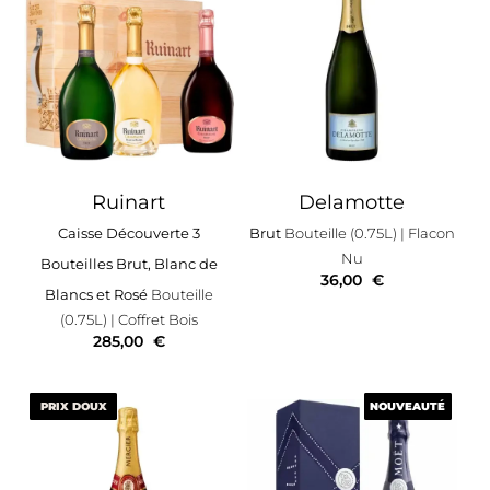
Ruinart
Delamotte
Caisse Découverte 3
Brut
Bouteille (0.75L)
| Flacon
Nu
Bouteilles Brut, Blanc de
36,00
€
Blancs et Rosé
Bouteille
(0.75L)
| Coffret Bois
285,00
€
PRIX DOUX
PRIX DOUX
NOUVEAUTÉ
NOUVEAUTÉ