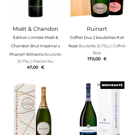
Moët & Chandon
Ruinart
Édition Limitée Moët &
Coffret Duo 2 bouteilles R et
Chandon Brut Impérial x
Rosé
Bouteille (0.75L)
| Coffret
Bois
Pharrell Williams
Bouteille
170,00
€
(0.75L)
| Flacon Nu
47,00
€
NOUVEAUTÉ
NOUVEAUTÉ