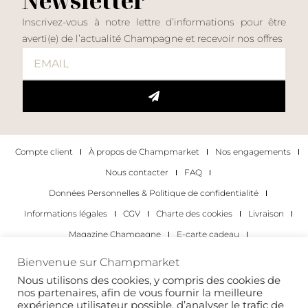
Newsletter
Inscrivez-vous à notre lettre d’informations pour être
averti(e) de l’actualité Champagne et recevoir nos offres
Compte client
À propos de Champmarket
Nos engagements
Nous contacter
FAQ
Données Personnelles & Politique de confidentialité
Informations légales
CGV
Charte des cookies
Livraison
Magazine Champagne
E-carte cadeau
Les Meilleurs Champagnes
Bienvenue sur Champmarket
Les occasions pour déguster du champagne
Pour les particuliers
Nous utilisons des cookies, y compris des cookies de
nos partenaires, afin de vous fournir la meilleure
Pour les entreprises
expérience utilisateur possible, d’analyser le trafic de