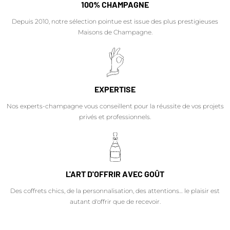
100% CHAMPAGNE
Depuis 2010, notre sélection pointue est issue des plus prestigieuses
Maisons de Champagne.
EXPERTISE
Nos experts-champagne vous conseillent pour la réussite de vos projets
privés et professionnels.
L'ART D'OFFRIR AVEC GOÛT
Des coffrets chics, de la personnalisation, des attentions… le plaisir est
autant d'offrir que de recevoir.