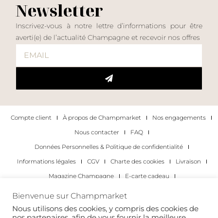
Newsletter
Inscrivez-vous à notre lettre d’informations pour être
averti(e) de l’actualité Champagne et recevoir nos offres
Compte client
À propos de Champmarket
Nos engagements
Nous contacter
FAQ
Données Personnelles & Politique de confidentialité
Informations légales
CGV
Charte des cookies
Livraison
Magazine Champagne
E-carte cadeau
Les Meilleurs Champagnes
Bienvenue sur Champmarket
Les occasions pour déguster du champagne
Pour les particuliers
Nous utilisons des cookies, y compris des cookies de
nos partenaires, afin de vous fournir la meilleure