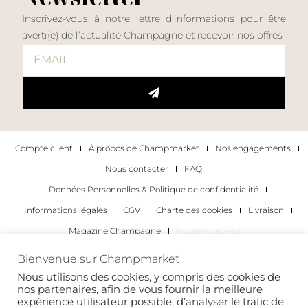
Inscrivez-vous à notre lettre d’informations pour être
averti(e) de l’actualité Champagne et recevoir nos offres
Compte client
À propos de Champmarket
Nos engagements
Nous contacter
FAQ
Données Personnelles & Politique de confidentialité
Informations légales
CGV
Charte des cookies
Livraison
Magazine Champagne
E-carte cadeau
Les Meilleurs Champagnes
Bienvenue sur Champmarket
Les occasions pour déguster du champagne
Pour les particuliers
Nous utilisons des cookies, y compris des cookies de
nos partenaires, afin de vous fournir la meilleure
Pour les entreprises
expérience utilisateur possible, d’analyser le trafic de