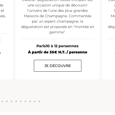
couvrir
une occasion unique de découvrir
 grandes
l’univers de l’une des plus grandes
ommentée
Maisons de Champagne. Commentée
e, la
par un expert champagne, la
 “montée en
dégustation est proposée en “montée en
gamme”.
es
Paris
10 à 12 personnes
ersonne
À partir de 25€ H.T. / personne
JE DÉCOUVRE