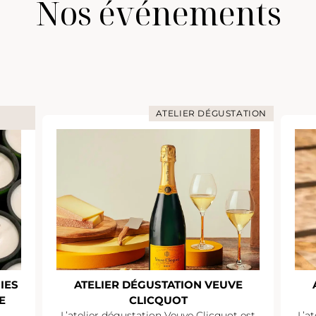
Nos événements
DÉGUSTATION
ATELIER DÉGUSTATION
 VEUVE
ATELIER DÉGUSTATION PIPER-
HEIDSIECK
licquot est
L’atelier dégustation Piper-Heidsieck est