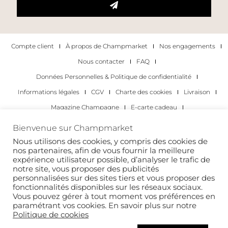
Compte client
À propos de Champmarket
Nos engagements
Nous contacter
FAQ
Données Personnelles & Politique de confidentialité
Informations légales
CGV
Charte des cookies
Livraison
Magazine Champagne
E-carte cadeau
Les Meilleurs Champagnes
Bienvenue sur Champmarket
Les occasions pour déguster du champagne
Pour les particuliers
Nous utilisons des cookies, y compris des cookies de
nos partenaires, afin de vous fournir la meilleure
Pour les entreprises
expérience utilisateur possible, d’analyser le trafic de
notre site, vous proposer des publicités
Copyright 2022 © tous droits réservés. Champmarket.
personnalisées sur des sites tiers et vous proposer des
fonctionnalités disponibles sur les réseaux sociaux.
Vous pouvez gérer à tout moment vos préférences en
paramétrant vos cookies. En savoir plus sur notre
Politique de cookies