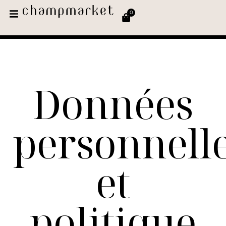
0
Données
personnell
et
politique