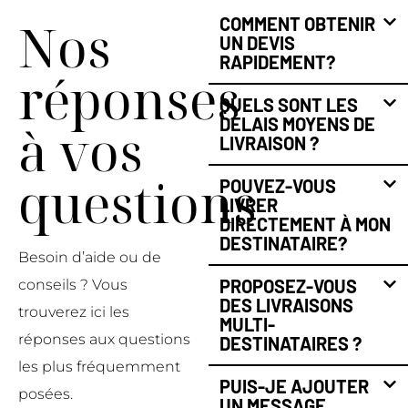
Nos
COMMENT OBTENIR
UN DEVIS
RAPIDEMENT?
réponses
QUELS SONT LES
DÉLAIS MOYENS DE
à vos
LIVRAISON ?
questions
POUVEZ-VOUS
LIVRER
DIRECTEMENT À MON
DESTINATAIRE?
Besoin d’aide ou de
PROPOSEZ-VOUS
conseils ? Vous
DES LIVRAISONS
trouverez ici les
MULTI-
réponses aux questions
DESTINATAIRES ?
les plus fréquemment
PUIS-JE AJOUTER
posées.
UN MESSAGE