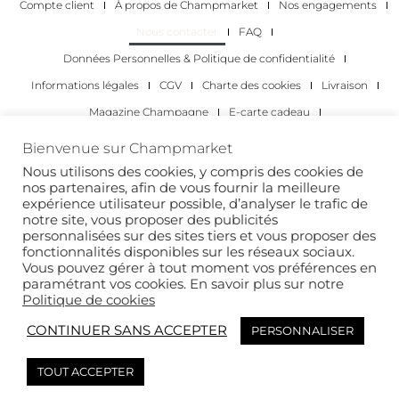
Compte client
À propos de Champmarket
Nos engagements
Nous contacter
FAQ
Données Personnelles & Politique de confidentialité
Informations légales
CGV
Charte des cookies
Livraison
Magazine Champagne
E-carte cadeau
Les Meilleurs Champagnes
Bienvenue sur Champmarket
Les occasions pour déguster du champagne
Pour les particuliers
Nous utilisons des cookies, y compris des cookies de
nos partenaires, afin de vous fournir la meilleure
Pour les entreprises
expérience utilisateur possible, d’analyser le trafic de
notre site, vous proposer des publicités
Copyright 2022 © tous droits réservés. Champmarket.
personnalisées sur des sites tiers et vous proposer des
fonctionnalités disponibles sur les réseaux sociaux.
Vous pouvez gérer à tout moment vos préférences en
paramétrant vos cookies. En savoir plus sur notre
Politique de cookies
CONTINUER SANS ACCEPTER
PERSONNALISER
TOUT ACCEPTER
L’ABUS D’ALCOOL EST DANGEREUX POUR LA SANTÉ. À