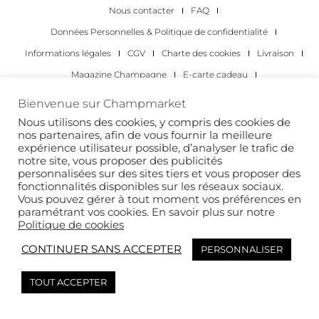
Nous contacter
FAQ
Données Personnelles & Politique de confidentialité
Informations légales
CGV
Charte des cookies
Livraison
Magazine Champagne
E-carte cadeau
Les Meilleurs Champagnes
Bienvenue sur Champmarket
Les occasions pour déguster du champagne
Pour les particuliers
Nous utilisons des cookies, y compris des cookies de
nos partenaires, afin de vous fournir la meilleure
Pour les entreprises
expérience utilisateur possible, d’analyser le trafic de
notre site, vous proposer des publicités
Copyright 2022 © tous droits réservés. Champmarket.
personnalisées sur des sites tiers et vous proposer des
fonctionnalités disponibles sur les réseaux sociaux.
Vous pouvez gérer à tout moment vos préférences en
paramétrant vos cookies. En savoir plus sur notre
Politique de cookies
CONTINUER SANS ACCEPTER
PERSONNALISER
TOUT ACCEPTER
L’ABUS D’ALCOOL EST DANGEREUX POUR LA SANTÉ. À
CONSOMMER AVEC MODÉRATION.