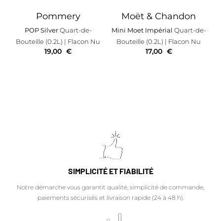
Pommery
Moët & Chandon
POP Silver
Quart-de-
Mini Moet Impérial
Quart-de-
Bouteille (0.2L)
| Flacon Nu
Bouteille (0.2L)
| Flacon Nu
19,00
€
17,00
€
SIMPLICITÉ ET FIABILITÉ
Notre démarche vous garantit qualité, simplicité de commande,
paiements sécurisés et livraison rapide (24 à 48 h).