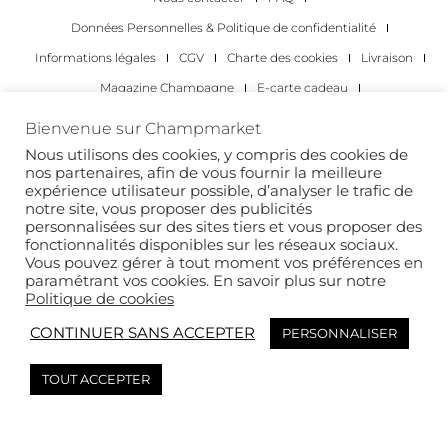
Données Personnelles & Politique de confidentialité
Informations légales
CGV
Charte des cookies
Livraison
Magazine Champagne
E-carte cadeau
Les Meilleurs Champagnes
Bienvenue sur Champmarket
Les occasions pour déguster du champagne
Pour les particuliers
Nous utilisons des cookies, y compris des cookies de
nos partenaires, afin de vous fournir la meilleure
Pour les entreprises
expérience utilisateur possible, d’analyser le trafic de
notre site, vous proposer des publicités
Copyright 2022 © tous droits réservés. Champmarket.
personnalisées sur des sites tiers et vous proposer des
fonctionnalités disponibles sur les réseaux sociaux.
Vous pouvez gérer à tout moment vos préférences en
paramétrant vos cookies. En savoir plus sur notre
Politique de cookies
CONTINUER SANS ACCEPTER
PERSONNALISER
TOUT ACCEPTER
L’ABUS D’ALCOOL EST DANGEREUX POUR LA SANTÉ. À
CONSOMMER AVEC MODÉRATION.
This site is protected by reCAPTCHA and the Google
Privacy Policy
and
Terms of