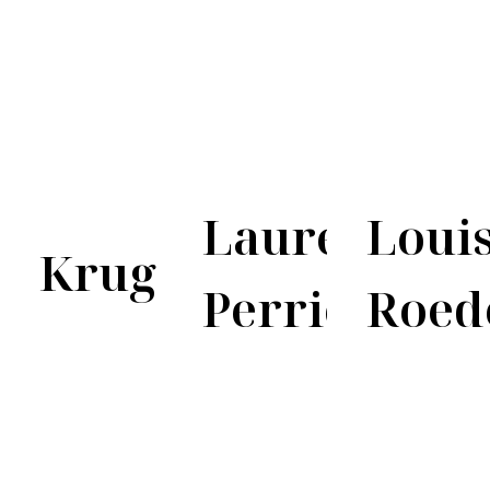
Laurent-
Loui
Krug
Perrier
Roed