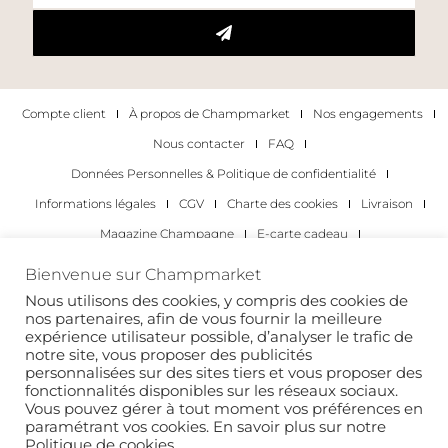
Compte client
À propos de Champmarket
Nos engagements
Nous contacter
FAQ
Données Personnelles & Politique de confidentialité
Informations légales
CGV
Charte des cookies
Livraison
Magazine Champagne
E-carte cadeau
Les Meilleurs Champagnes
Bienvenue sur Champmarket
Les occasions pour déguster du champagne
Pour les particuliers
Nous utilisons des cookies, y compris des cookies de
nos partenaires, afin de vous fournir la meilleure
Pour les entreprises
expérience utilisateur possible, d’analyser le trafic de
notre site, vous proposer des publicités
Copyright 2022 © tous droits réservés. Champmarket.
personnalisées sur des sites tiers et vous proposer des
fonctionnalités disponibles sur les réseaux sociaux.
Vous pouvez gérer à tout moment vos préférences en
paramétrant vos cookies. En savoir plus sur notre
Politique de cookies