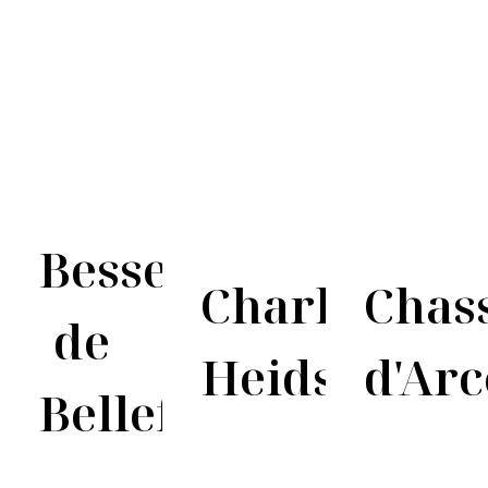
Besserat
Charles
Chas
de
Heidsieck
d'Arc
Bellefon