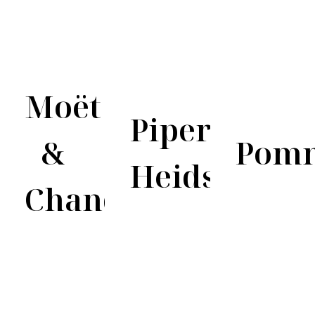
Moët
Piper-
&
Pom
Heidsieck
Chandon