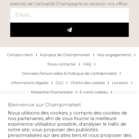
averti(e) de l’actualité Champagne et recevoir nos offres
Compte client
À propos de Champmarket
Nos engagements
Nous contacter
FAQ
Données Personnelles & Politique de confidentialité
Informations légales
CGV
Charte des cookies
Livraison
Magazine Champagne
E-carte cadeau
Les Meilleurs Champagnes
Bienvenue sur Champmarket
Les occasions pour déguster du champagne
Pour les particuliers
Nous utilisons des cookies, y compris des cookies de
nos partenaires, afin de vous fournir la meilleure
Pour les entreprises
expérience utilisateur possible, d’analyser le trafic de
notre site, vous proposer des publicités
Copyright 2022 © tous droits réservés. Champmarket.
personnalisées sur des sites tiers et vous proposer des