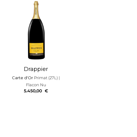
Drappier
Carte d'Or
Primat (27L)
|
Flacon Nu
5.450,00
€