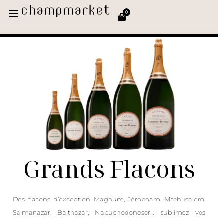
0
Grands Flacons
Des flacons d’exception. Magnum, Jéroboam, Mathusalem,
Salmanazar, Balthazar, Nabuchodonosor… sublimez vos