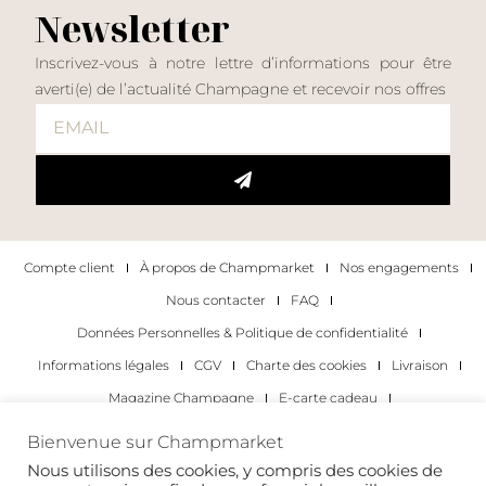
Newsletter
Inscrivez-vous à notre lettre d’informations pour être
averti(e) de l’actualité Champagne et recevoir nos offres
Compte client
À propos de Champmarket
Nos engagements
Nous contacter
FAQ
Données Personnelles & Politique de confidentialité
Informations légales
CGV
Charte des cookies
Livraison
Magazine Champagne
E-carte cadeau
Les Meilleurs Champagnes
Bienvenue sur Champmarket
Les occasions pour déguster du champagne
Pour les particuliers
Nous utilisons des cookies, y compris des cookies de