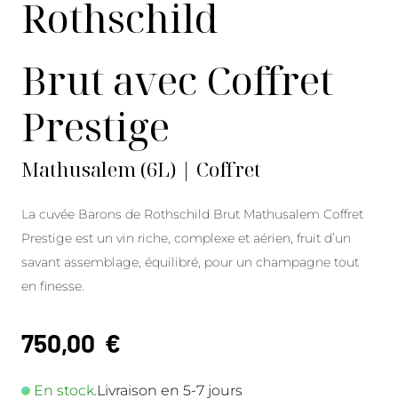
Rothschild
Brut avec Coffret
Prestige
Mathusalem (6L) | Coffret
La cuvée Barons de Rothschild Brut Mathusalem Coffret
Prestige est un vin riche, complexe et aérien, fruit d’un
savant assemblage, équilibré, pour un champagne tout
en finesse.
750,00
€
En stock.
Livraison en 5-7 jours