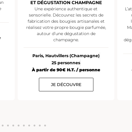
un
ET DÉGUSTATION CHAMPAGNE
e
Une expérience authentique et
L’a
sensorielle. Découvrez les secrets de
fabrication des bougies artisanales et
réalisez votre propre bougie parfumée,
Ma
autour d’une dégustation de
e
champagne.
dég
Paris, Hautvillers (Champagne)
25 personnes
À partir de 90€ H.T. / personne
JE DÉCOUVRE