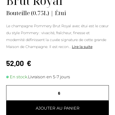
Brut Royal
Bouteille (0.75L) | Étui
Le champagne Pommery Brut Royal avec étui est le cœur
du style Pommery : vivacité, fraîcheur, finesse et
modernité définissent la cuvée signature de cette grande
Maison de Champagne. Il est recon
...
Lire la suite
52,00
€
En stock.
Livraison en 5-7 jours
AJOUTER AU PANIER