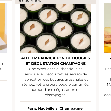
DÉGUSTATION
ATELIER FABRICATION DE BOUGIES
un
ET DÉGUSTATION CHAMPAGNE
e
Une expérience authentique et
L’a
sensorielle. Découvrez les secrets de
fabrication des bougies artisanales et
réalisez votre propre bougie parfumée,
Ma
autour d’une dégustation de
e
champagne.
dég
Paris, Hautvillers (Champagne)