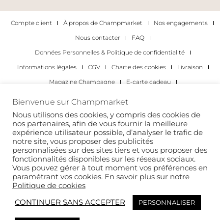
Compte client
À propos de Champmarket
Nos engagements
Nous contacter
FAQ
Données Personnelles & Politique de confidentialité
Informations légales
CGV
Charte des cookies
Livraison
Magazine Champagne
E-carte cadeau
Les Meilleurs Champagnes
Bienvenue sur Champmarket
Les occasions pour déguster du champagne
Pour les particuliers
Nous utilisons des cookies, y compris des cookies de
nos partenaires, afin de vous fournir la meilleure
Pour les entreprises
expérience utilisateur possible, d’analyser le trafic de
notre site, vous proposer des publicités
Copyright 2022 © tous droits réservés. Champmarket.
personnalisées sur des sites tiers et vous proposer des
fonctionnalités disponibles sur les réseaux sociaux.
Vous pouvez gérer à tout moment vos préférences en
paramétrant vos cookies. En savoir plus sur notre
Politique de cookies
CONTINUER SANS ACCEPTER
PERSONNALISER