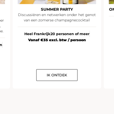
SUMMER PARTY
O
Discussiëren en netwerken onder het genot
van een zomerse champagnecocktail
eer
,
e.
Heel Frankrijk
20 personen of meer
Vanaf €35 excl. btw / persoon
en
IK ONTDEK