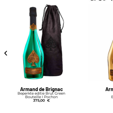
nd de Brignac
Armand de Brign
e editie Brut Green
Brut Gold
teille I Pochon
Bouteille I Coffret
375,00
€
360,00
€