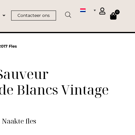
0
Contacteer ons
017 Fles
-Sauveur
de Blancs Vintage
| Naakte fles