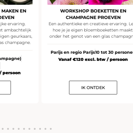
 MAKEN EN
WORKSHOP BOEKETTEN EN
OEVEN
CHAMPAGNE PROEVEN
jke ervaring.
Een authentieke en creatieve ervaring. L
t ambachtelijk
hoe je je eigen bloemboeketten maakt
igen geurkaars,
onder het genot van een glas champagn
las champagne.
Parijs en regio Parijs
10 tot 30 person
Champagne)
Vanaf €120 excl. btw / persoon
n
/ persoon
IK ONTDEK