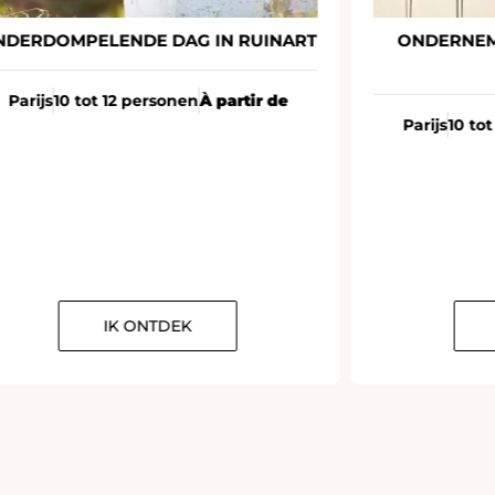
NDERDOMPELENDE DAG IN RUINART
ONDERNEM
Parijs
10 tot 12 personen
À partir de
Parijs
10 to
IK ONTDEK