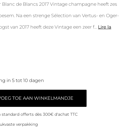
r Blanc de Blancs 2017 Vintage champagne heeft zes
droesem. Na een strenge Sélection van Vertus- en Oger-
ogst van 2017 heeft deze Vintage een zeer f
...
Lire la
ng in 5 tot 10 dagen
VOEG TOE AAN WINKELMANDJE
on standard offerts dès 300€ d'achat TTC
ukvaste verpakking