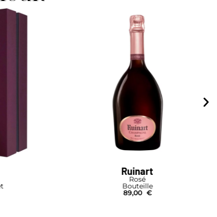
Ruinart
Rosé
R 
Bouteille
89,00
€