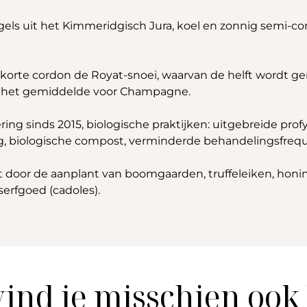
els uit het Kimmeridgisch Jura, koel en zonnig semi-co
in korte cordon de Royat-snoei, waarvan de helft wordt
an het gemiddelde voor Champagne.
ng sinds 2015, biologische praktijken: uitgebreide prof
, biologische compost, verminderde behandelingsfreque
t door de aanplant van boomgaarden, truffeleiken, hon
serfgoed (cadoles).
vind je misschien ook