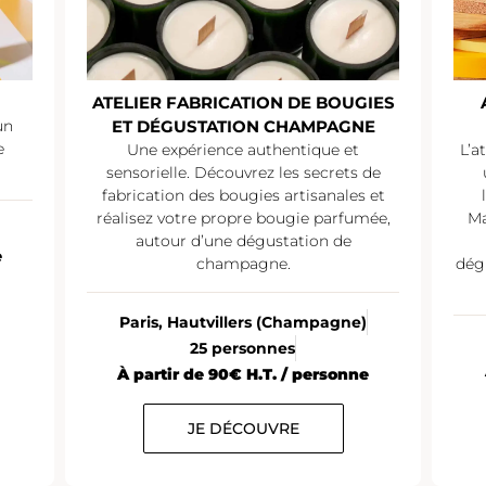
ATELIER FABRICATION DE BOUGIES
un
ET DÉGUSTATION CHAMPAGNE
e
Une expérience authentique et
L’a
sensorielle. Découvrez les secrets de
fabrication des bougies artisanales et
réalisez votre propre bougie parfumée,
Ma
autour d’une dégustation de
e
champagne.
dég
Paris, Hautvillers (Champagne)
25 personnes
À partir de 90€ H.T. / personne
JE DÉCOUVRE