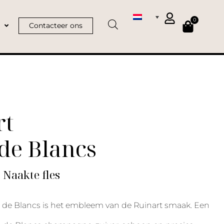
0
Contacteer ons
rt
de Blancs
| Naakte fles
 de Blancs is het embleem van de Ruinart smaak. Een