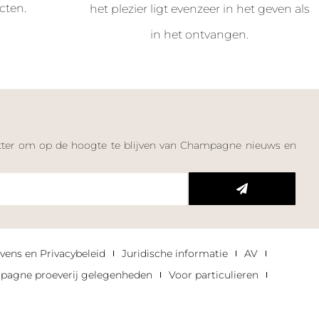
cten.
het plezier ligt evenzeer in het geven als
in het ontvangen.
letter om op de hoogte te blijven van Champagne nieuws en
n
vens en Privacybeleid
Juridische informatie
AV
agne proeverij gelegenheden
Voor particulieren