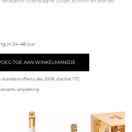
 de Blancs champagne, zuiver, schoon en precies.
ng in 24-48 uur
VOEG TOE AAN WINKELMANDJE
on standard offerts dès 300€ d'achat TTC
ukvaste verpakking