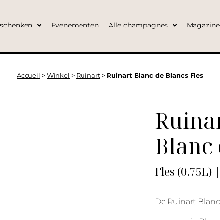
eschenken
Evenementen
Alle champagnes
Magazine
Accueil
>
Winkel
>
Ruinart
>
Ruinart Blanc de Blancs Fles
Ruina
Blanc 
Fles (0.75L) 
De Ruinart Blanc