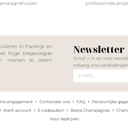
ampagnehuizen.
professionele proje
Newsletter
lieren in Frankrijk en
 met hoge toegevoegde
Schrijf u in op onze news
 -merken te (laten)
ontvang onze aanbiedinge
Ons engagement
Contacteer ons
FAQ
Persoonlijke gege
Klant account
E-cadeaubon
Beste Champagnes
Champ
Voor bedrijven