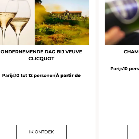
ONDERNEMENDE DAG BIJ VEUVE
CHAM
CLICQUOT
Parijs
10 per
Parijs
10 tot 12 personen
À partir de
IK ONTDEK