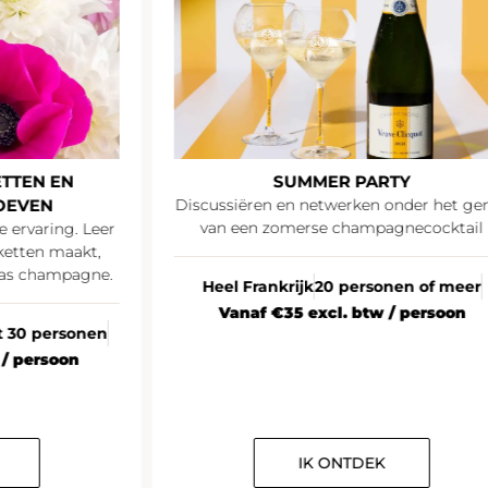
TTEN EN
SUMMER PARTY
OEVEN
Discussiëren en netwerken onder het ge
van een zomerse champagnecocktail
e ervaring. Leer
ketten maakt,
las champagne.
Heel Frankrijk
20 personen of meer
Vanaf €35 excl. btw / persoon
ot 30 personen
 / persoon
IK ONTDEK