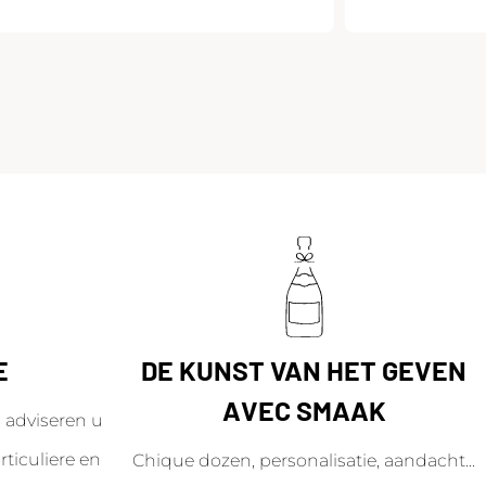
E
DE KUNST VAN HET GEVEN
AVEC SMAAK
adviseren u
ticuliere en
Chique dozen, personalisatie, aandacht...