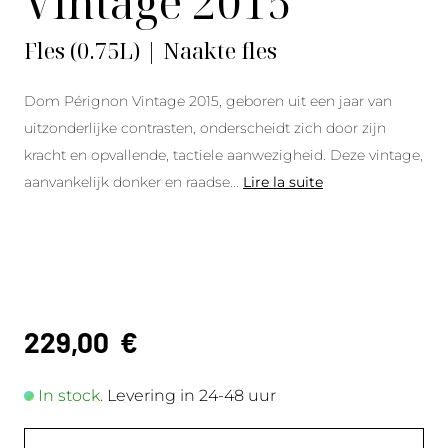
Vintage 2015
Fles (0.75L) | Naakte fles
Dom Pérignon Vintage 2015, geboren uit een jaar van
uitzonderlijke contrasten, onderscheidt zich door zijn
kracht en opvallende, tactiele aanwezigheid. Deze vintage,
aanvankelijk donker en raadse
...
Lire la suite
229,00
€
In stock.
Levering in 24-48 uur