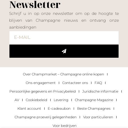
Newsletter
Schrijf u in op onze newsletter om op de hoogte te
blijven van Champagne nieuws en ontvang onze
aanbiedingen
Over Champmarket – Champagne online kopen
Ons engagement
Contacteer ons
FAQ
Persoonlijke gegevens en Privacybeleid
Juridische informatie
AV
Cookiebeleid
Levering
Champagne Magazine
Klant account
E-cadeaubon
Beste Champagnes
Champagne proeverij gelegenheden
Voor particulieren
Voor bedrijven