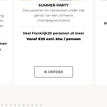
SUMMER PARTY
Discussiëren en netwerken onder het
genot van een zomerse
ng.
champagnecocktail
en
P
as
Heel Frankrijk
20 personen of meer
Vanaf €35 excl. btw / persoon
onen
n
IK ONTDEK