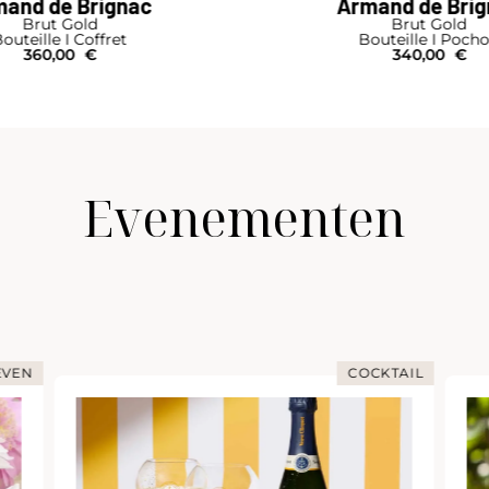
and de Brignac
Armand de Bri
Brut Gold
Brut Gold
outeille I Coffret
Bouteille I Poch
360,00
€
340,00
€
Evenementen
EVEN
COCKTAIL