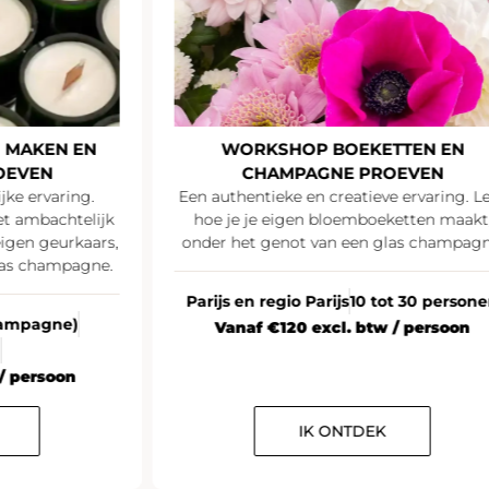
 MAKEN EN
WORKSHOP BOEKETTEN EN
OEVEN
CHAMPAGNE PROEVEN
jke ervaring.
Een authentieke en creatieve ervaring. L
t ambachtelijk
hoe je je eigen bloemboeketten maakt
igen geurkaars,
onder het genot van een glas champagn
las champagne.
Parijs en regio Parijs
10 tot 30 person
Champagne)
Vanaf €120 excl. btw / persoon
n
/ persoon
IK ONTDEK