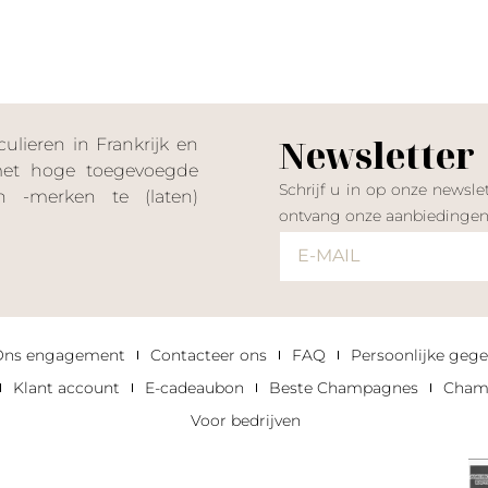
Newsletter
lieren in Frankrijk en
 met hoge toegevoegde
Schrijf u in op onze news
 -merken te (laten)
ontvang onze aanbiedinge
Ons engagement
Contacteer ons
FAQ
Persoonlijke gege
Klant account
E-cadeaubon
Beste Champagnes
Champ
Voor bedrijven