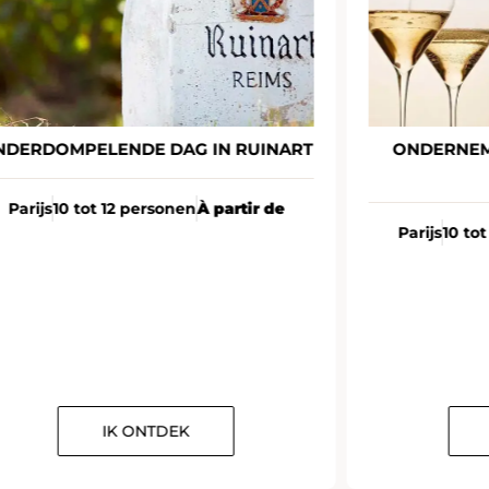
NDERDOMPELENDE DAG IN RUINART
ONDERNEM
Parijs
10 tot 12 personen
À partir de
Parijs
10 to
IK ONTDEK