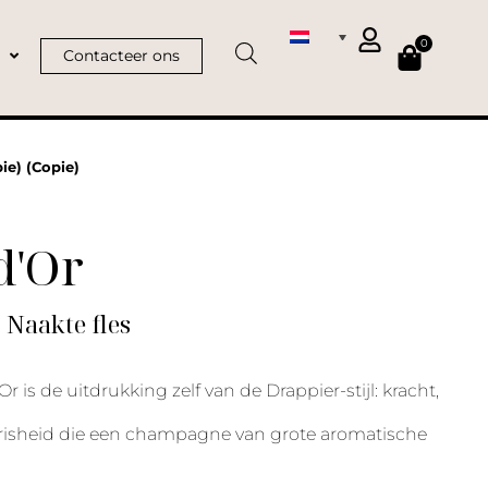
0
Contacteer ons
ie) (Copie)
d'Or
| Naakte fles
r is de uitdrukking zelf van de Drappier-stijl: kracht,
frisheid die een champagne van grote aromatische