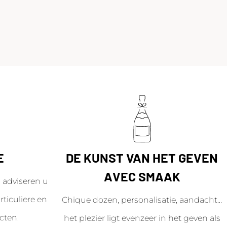
E
DE KUNST VAN HET GEVEN
AVEC SMAAK
adviseren u
ticuliere en
Chique dozen, personalisatie, aandacht...
cten.
het plezier ligt evenzeer in het geven als