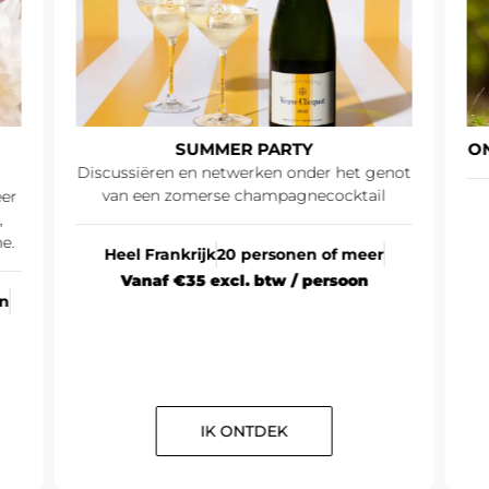
SUMMER PARTY
O
Discussiëren en netwerken onder het genot
van een zomerse champagnecocktail
eer
,
e.
Heel Frankrijk
20 personen of meer
Vanaf €35 excl. btw / persoon
en
IK ONTDEK