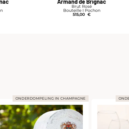
gnac
Armand de Brignac
Brut Rosé
on
Bouteille I Pochon
515,00
€
ONDERDOMPELING IN CHAMPAGNE
ONDE