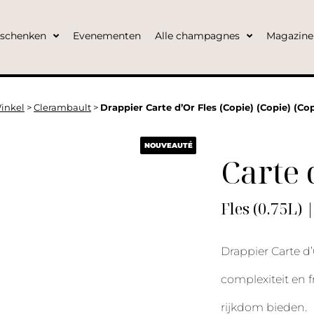
eschenken
Evenementen
Alle champagnes
Magazine
inkel
>
Clerambault
>
Drappier Carte d’Or Fles (Copie) (Copie) (Cop
NOUVEAUTÉ
Carte 
Fles (0.75L) 
Drappier Carte d’O
complexiteit en 
rijkdom bieden.