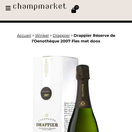
0
Accueil
>
Winkel
>
Drappier
>
Drappier Réserve de
l’Oenothèque 2007 Fles met doos