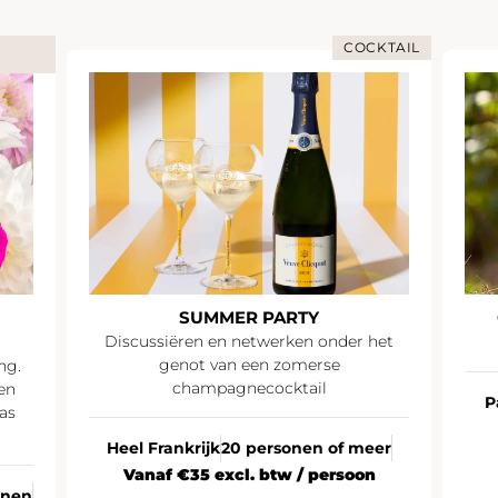
COCKTAIL
SUMMER PARTY
Discussiëren en netwerken onder het
genot van een zomerse
ng.
champagnecocktail
en
P
as
Heel Frankrijk
20 personen of meer
Vanaf €35 excl. btw / persoon
onen