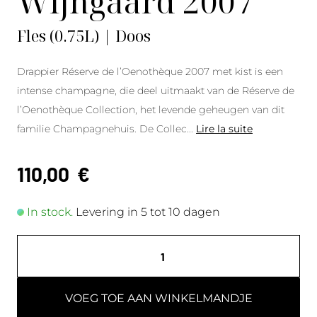
Wijngaard 2007
Fles (0.75L) | Doos
Drappier Réserve de l’Oenothèque 2007 met kist is een
intense champagne, die deel uitmaakt van de Réserve de
l’Oenothèque Collection, het levende geheugen van dit
familie Champagnehuis. De Collec
...
Lire la suite
110,00
€
In stock.
Levering in 5 tot 10 dagen
VOEG TOE AAN WINKELMANDJE