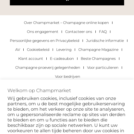
Over Champmarket – Champagne online kopen
Ons engagement
Contacteer ons
FAQ
Persoonlijke gegevens en Privacybeleid
Juridische informatie
AV
Cookiebeleid
Levering
Champagne Magazine
Klant account
E-cadeaubon
Beste Champagnes
Champagne proeverij gelegenheden
Voor particulieren
Voor bedrijven
Copyright 2022 © alle rechten voorbehouden.
Welkom op Champmarket
Champmarket.
Wij gebruiken cookies, inclusief cookies van onze
partners, om u de best mogelijke gebruikerservaring
te bieden, om het verkeer op onze site te analyseren,
om u gepersonaliseerde reclame op sites van derden
te bieden en om u functies aan te bieden die
beschikbaar zijn op sociale netwerken. U kunt uw
voorkeuren te allen tijde beheren door uw cookies in