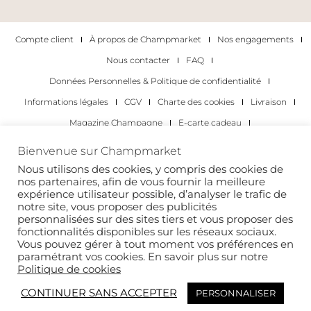
Compte client
À propos de Champmarket
Nos engagements
Nous contacter
FAQ
Données Personnelles & Politique de confidentialité
Informations légales
CGV
Charte des cookies
Livraison
Magazine Champagne
E-carte cadeau
Les Meilleurs Champagnes
Bienvenue sur Champmarket
Les occasions pour déguster du champagne
Pour les particuliers
Nous utilisons des cookies, y compris des cookies de
nos partenaires, afin de vous fournir la meilleure
Pour les entreprises
expérience utilisateur possible, d’analyser le trafic de
notre site, vous proposer des publicités
Copyright 2022 © tous droits réservés. Champmarket.
personnalisées sur des sites tiers et vous proposer des
fonctionnalités disponibles sur les réseaux sociaux.
Vous pouvez gérer à tout moment vos préférences en
paramétrant vos cookies. En savoir plus sur notre
Politique de cookies
CONTINUER SANS ACCEPTER
PERSONNALISER