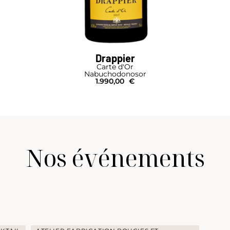
Drappier
Carte d'Or
Nabuchodonosor
1.990,00
€
Nos événements