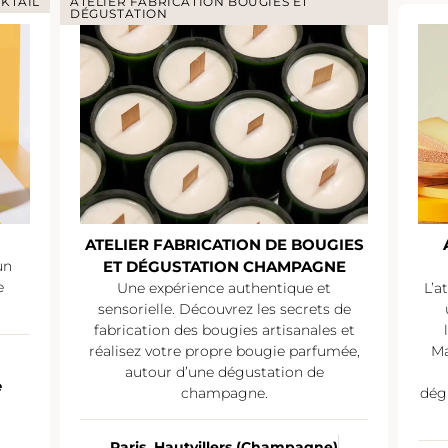
KTAIL
ATELIER FABRICATION BOUGIES ET
DÉGUSTATION
ATELIER FABRICATION DE BOUGIES
un
ET DÉGUSTATION CHAMPAGNE
e
Une expérience authentique et
L’a
sensorielle. Découvrez les secrets de
fabrication des bougies artisanales et
réalisez votre propre bougie parfumée,
Ma
autour d’une dégustation de
e
champagne.
dég
Paris, Hautvillers (Champagne)