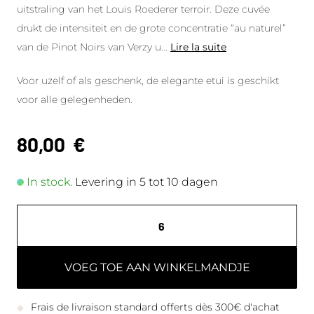
uitstraling van het Louis Roederer terroir. Deze cuvée
drukt de intensiteit en de grote concentratie “au naturel”
van de Pinot Noirs van Verzy u
...
Lire la suite
Voor uzelf of als geschenk, de elegante etui is geschikt
voor alle gelegenheden.
80,00
€
In stock.
Levering in 5 tot 10 dagen
VOEG TOE AAN WINKELMANDJE
Frais de livraison standard offerts dès 300€ d'achat