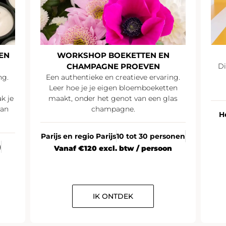
EN
WORKSHOP BOEKETTEN EN
CHAMPAGNE PROEVEN
Di
ng.
Een authentieke en creatieve ervaring.
Leer hoe je je eigen bloemboeketten
k je
maakt, onder het genot van een glas
van
champagne.
H
Parijs en regio Parijs
10 tot 30 personen
)
Vanaf €120 excl. btw / persoon
IK ONTDEK