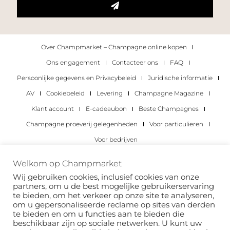
Over Champmarket – Champagne online kopen
Ons engagement
Contacteer ons
FAQ
Persoonlijke gegevens en Privacybeleid
Juridische informatie
AV
Cookiebeleid
Levering
Champagne Magazine
Klant account
E-cadeaubon
Beste Champagnes
Champagne proeverij gelegenheden
Voor particulieren
Voor bedrijven
Copyright 2022 © alle rechten voorbehouden.
Welkom op Champmarket
Champmarket.
Wij gebruiken cookies, inclusief cookies van onze
partners, om u de best mogelijke gebruikerservaring
te bieden, om het verkeer op onze site te analyseren,
om u gepersonaliseerde reclame op sites van derden
te bieden en om u functies aan te bieden die
beschikbaar zijn op sociale netwerken. U kunt uw