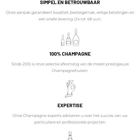
SIMPEL EN BETROUWBAAR
Onze aanpak garandeert kwaliteit, bestelgemak, veilige betalingen en
een snelle levering (24 tot 48 uur).
100% CHAMPAGNE
Sinds 2010 is onze selectie afkomstig van de meest prestigieuze
Champagnehuizen.
EXPERTISE
Onze Champagne-experts adviseren u over het succes van uw
particuliere en professionele projecten.