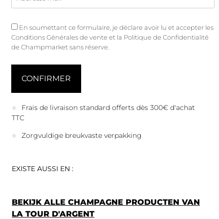
En soumettant ce formulaire, je déclare avoir lu et accepter les
Conditions Générales de vente
et
la Politique de Confidentialité
de Champmarket sans réserve.
Frais de livraison standard offerts dès 300€ d'achat
TTC
Zorgvuldige breukvaste verpakking
EXISTE AUSSI EN :
BEKIJK ALLE CHAMPAGNE PRODUCTEN VAN
LA TOUR D'ARGENT