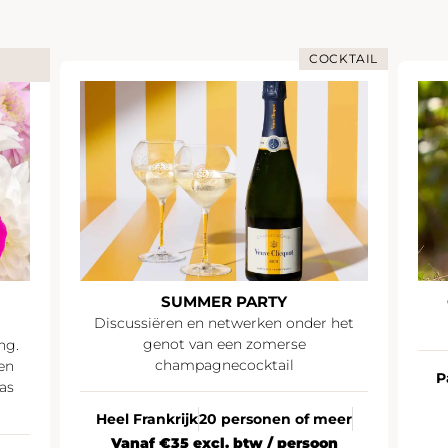
COCKTAIL
SUMMER PARTY
Discussiëren en netwerken onder het
genot van een zomerse
ng.
champagnecocktail
en
P
as
Heel Frankrijk
20 personen of meer
Vanaf €35 excl. btw / persoon