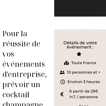
Pour la
réussite de
Détails de votre
événement :
vos
événements
Toute France
d'entreprise,
10 personnes et +
prévoir un
Environ 3 heures
À partir de 29€
cocktail
H.T. / personne
champagne