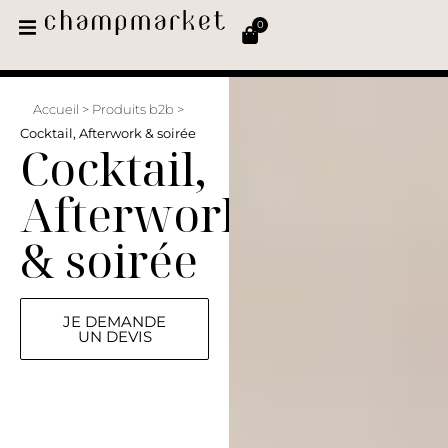
0
Accueil
>
Produits b2b
>
Cocktail, Afterwork & soirée
Cocktail,
Afterwork
& soirée
JE DEMANDE
UN DEVIS