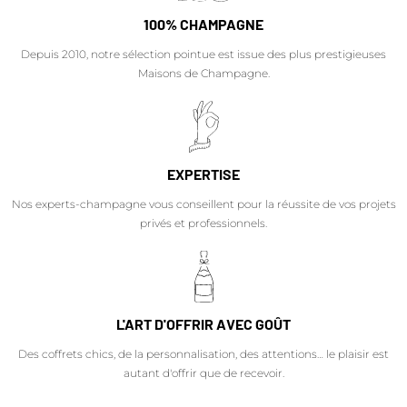
100% CHAMPAGNE
Depuis 2010, notre sélection pointue est issue des plus prestigieuses
Maisons de Champagne.
EXPERTISE
Nos experts-champagne vous conseillent pour la réussite de vos projets
privés et professionnels.
L'ART D'OFFRIR AVEC GOÛT
Des coffrets chics, de la personnalisation, des attentions… le plaisir est
autant d'offrir que de recevoir.