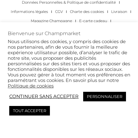
Données Personnelles & Politique de confidentialité
Informations légales
CGV
Charte des cookies
Livraison
Magazine Champagne
E-carte cadeau
Les Meilleurs Champagnes
Bienvenue sur Champmarket
Les occasions pour déguster du champagne
Pour les particuliers
Nous utilisons des cookies, y compris des cookies de
nos partenaires, afin de vous fournir la meilleure
Pour les entreprises
expérience utilisateur possible, d’analyser le trafic de
notre site, vous proposer des publicités
Copyright 2022 © tous droits réservés. Champmarket.
personnalisées sur des sites tiers et vous proposer des
fonctionnalités disponibles sur les réseaux sociaux.
Vous pouvez gérer à tout moment vos préférences en
paramétrant vos cookies. En savoir plus sur notre
Politique de cookies
CONTINUER SANS ACCEPTER
PERSONNALISER
TOUT ACCEPTER
L’ABUS D’ALCOOL EST DANGEREUX POUR LA SANTÉ. À
CONSOMMER AVEC MODÉRATION.
This site is protected by reCAPTCHA and the Google
Privacy Policy
and
Terms of
Service
apply.