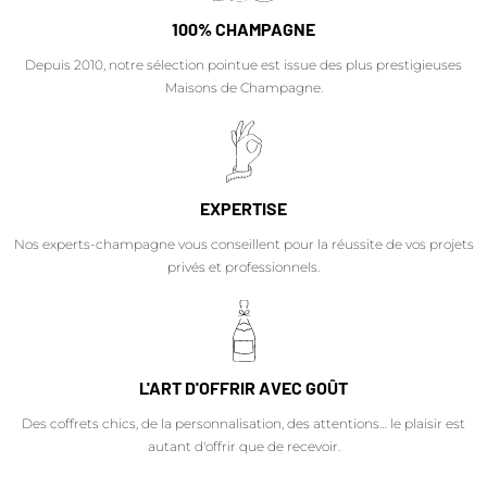
100% CHAMPAGNE
Depuis 2010, notre sélection pointue est issue des plus prestigieuses
Maisons de Champagne.
EXPERTISE
Nos experts-champagne vous conseillent pour la réussite de vos projets
privés et professionnels.
L'ART D'OFFRIR AVEC GOÛT
Des coffrets chics, de la personnalisation, des attentions… le plaisir est
autant d'offrir que de recevoir.