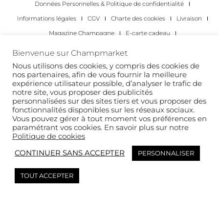
Données Personnelles & Politique de confidentialité
Informations légales
CGV
Charte des cookies
Livraison
Magazine Champagne
E-carte cadeau
Les Meilleurs Champagnes
Bienvenue sur Champmarket
Les occasions pour déguster du champagne
Pour les particuliers
Nous utilisons des cookies, y compris des cookies de
nos partenaires, afin de vous fournir la meilleure
Pour les entreprises
expérience utilisateur possible, d’analyser le trafic de
notre site, vous proposer des publicités
Copyright 2022 © tous droits réservés. Champmarket.
personnalisées sur des sites tiers et vous proposer des
fonctionnalités disponibles sur les réseaux sociaux.
Vous pouvez gérer à tout moment vos préférences en
paramétrant vos cookies. En savoir plus sur notre
Politique de cookies
CONTINUER SANS ACCEPTER
PERSONNALISER
TOUT ACCEPTER
L’ABUS D’ALCOOL EST DANGEREUX POUR LA SANTÉ. À
CONSOMMER AVEC MODÉRATION.
This site is protected by reCAPTCHA and the Google
Privacy Policy
and
Terms of
Service
apply.