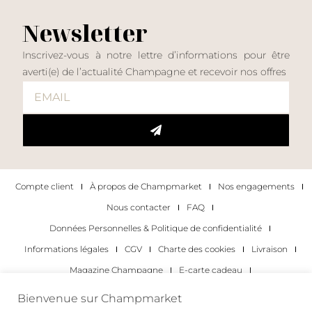
Newsletter
Inscrivez-vous à notre lettre d’informations pour être
averti(e) de l’actualité Champagne et recevoir nos offres
Compte client
À propos de Champmarket
Nos engagements
Nous contacter
FAQ
Données Personnelles & Politique de confidentialité
Informations légales
CGV
Charte des cookies
Livraison
Magazine Champagne
E-carte cadeau
Les Meilleurs Champagnes
Bienvenue sur Champmarket
Les occasions pour déguster du champagne
Pour les particuliers