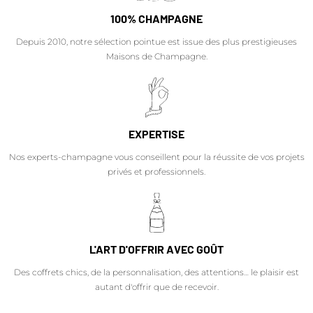
100% CHAMPAGNE
Depuis 2010, notre sélection pointue est issue des plus prestigieuses
Maisons de Champagne.
EXPERTISE
Nos experts-champagne vous conseillent pour la réussite de vos projets
privés et professionnels.
L'ART D'OFFRIR AVEC GOÛT
Des coffrets chics, de la personnalisation, des attentions… le plaisir est
autant d'offrir que de recevoir.