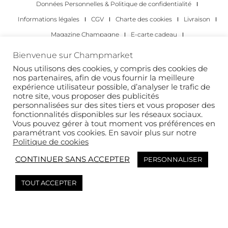
Données Personnelles & Politique de confidentialité
Informations légales
CGV
Charte des cookies
Livraison
Magazine Champagne
E-carte cadeau
Les Meilleurs Champagnes
Bienvenue sur Champmarket
Les occasions pour déguster du champagne
Pour les particuliers
Nous utilisons des cookies, y compris des cookies de
nos partenaires, afin de vous fournir la meilleure
Pour les entreprises
expérience utilisateur possible, d’analyser le trafic de
notre site, vous proposer des publicités
Copyright 2022 © tous droits réservés. Champmarket.
personnalisées sur des sites tiers et vous proposer des
fonctionnalités disponibles sur les réseaux sociaux.
Vous pouvez gérer à tout moment vos préférences en
paramétrant vos cookies. En savoir plus sur notre
Politique de cookies
CONTINUER SANS ACCEPTER
PERSONNALISER
TOUT ACCEPTER
L’ABUS D’ALCOOL EST DANGEREUX POUR LA SANTÉ. À
CONSOMMER AVEC MODÉRATION.
This site is protected by reCAPTCHA and the Google
Privacy Policy
and
Terms of
Service
apply.