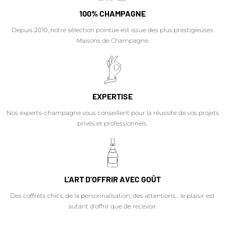
100% CHAMPAGNE
Depuis 2010, notre sélection pointue est issue des plus prestigieuses
Maisons de Champagne.
EXPERTISE
Nos experts-champagne vous conseillent pour la réussite de vos projets
privés et professionnels.
L'ART D'OFFRIR AVEC GOÛT
Des coffrets chics, de la personnalisation, des attentions… le plaisir est
autant d'offrir que de recevoir.