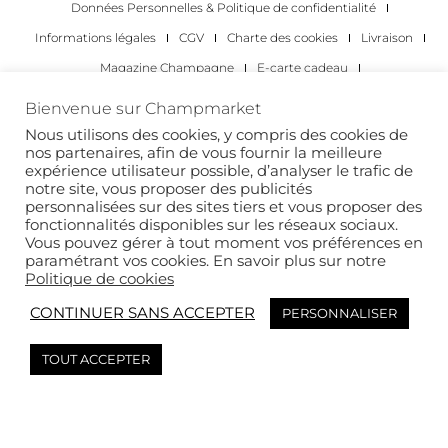
Données Personnelles & Politique de confidentialité
Informations légales
CGV
Charte des cookies
Livraison
Magazine Champagne
E-carte cadeau
Les Meilleurs Champagnes
Bienvenue sur Champmarket
Les occasions pour déguster du champagne
Pour les particuliers
Nous utilisons des cookies, y compris des cookies de
nos partenaires, afin de vous fournir la meilleure
Pour les entreprises
expérience utilisateur possible, d’analyser le trafic de
notre site, vous proposer des publicités
Copyright 2022 © tous droits réservés. Champmarket.
personnalisées sur des sites tiers et vous proposer des
fonctionnalités disponibles sur les réseaux sociaux.
Vous pouvez gérer à tout moment vos préférences en
paramétrant vos cookies. En savoir plus sur notre
Politique de cookies
CONTINUER SANS ACCEPTER
PERSONNALISER
TOUT ACCEPTER
L’ABUS D’ALCOOL EST DANGEREUX POUR LA SANTÉ. À
CONSOMMER AVEC MODÉRATION.
This site is protected by reCAPTCHA and the Google
Privacy Policy
and
Terms of
Service
apply.