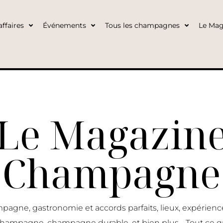
ffaires
Événements
Tous les champagnes
Le Mag
Le Magazin
Champagne
pagne, gastronomie et accords parfaits, lieux, expérie
 champagne, champagne durable, et bien plus… Tout ce q