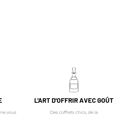
E
L'ART D'OFFRIR AVEC GOÛT
ne vous
Des coffrets chics, de la