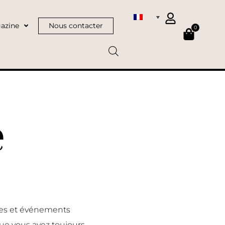
azine
Nous contacter
0
e
nces et événements
ue vous avez toujours