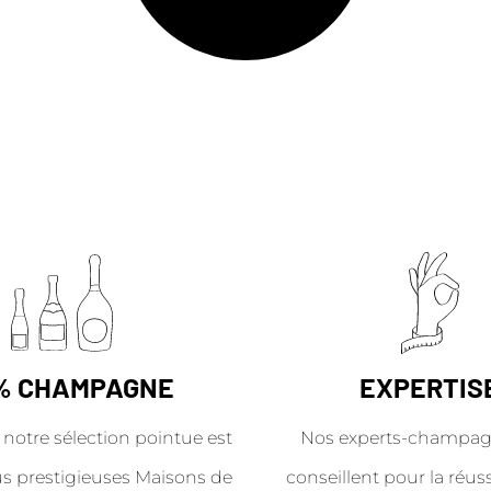
% CHAMPAGNE
EXPERTIS
 notre sélection pointue est
Nos experts-champag
us prestigieuses Maisons de
conseillent pour la réus