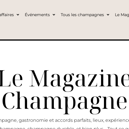
ffaires
Événements
Tous les champagnes
Le Mag
Le Magazin
Champagne
pagne, gastronomie et accords parfaits, lieux, expérie
 champagne, champagne durable, et bien plus… Tout ce q