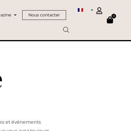
azine
Nous contacter
0
e
nces et événements
ue vous avez toujours