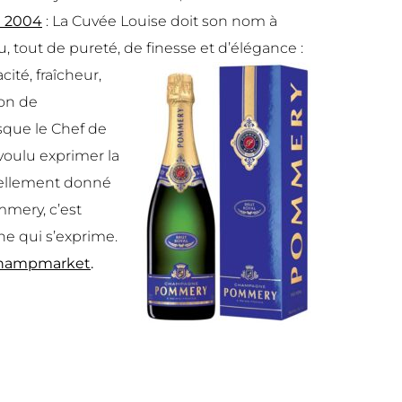
 2004
: La Cuvée Louise doit son nom à
, tout de pureté, de finesse et d’élégance :
ité, fraîcheur,
son de
rsque le Chef de
voulu exprimer la
urellement donné
mery, c’est
ne qui s’exprime.
Champmarket
.