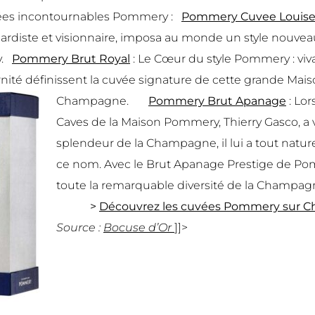
uvées incontournables Pommery :
Pommery Cuvee Louise
gardiste et visionnaire, imposa au monde un style nouveau
y.
Pommery Brut Royal
: Le Cœur du style Pommery : vivac
nité définissent la cuvée signature de cette grande Mai
Champagne.
Pommery Brut Apanage
: Lo
Caves de la Maison Pommery, Thierry Gasco, a 
splendeur de la Champagne, il lui a tout nat
ce nom. Avec le Brut Apanage Prestige de Pom
toute la remarquable diversité de la Champag
>
Découvrez les cuvées Pommery sur 
Source :
Bocuse d’Or
]]>