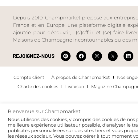
Depuis 2010, Champmarket propose aux entreprises 
France et en Europe, une plateforme digitale expéri
ajoutée pour découvrir, (s’)offrir et (se) faire livr
Maisons de Champagne incontournables ou des ma
REJOIGNEZ-NOUS
Compte client
À propos de Champmarket
Nos eng
Charte des cookies
Livraison
Magazine Champagn
Bienvenue sur Champmarket
Copyright 2022 © tous droits réservés. Champmarket.
Nous utilisons des cookies, y compris des cookies de nos p
meilleure expérience utilisateur possible, d’analyser le tr
publicités personnalisées sur des sites tiers et vous propo
les réseaux sociaux. Vous pouvez gérer à tout moment v