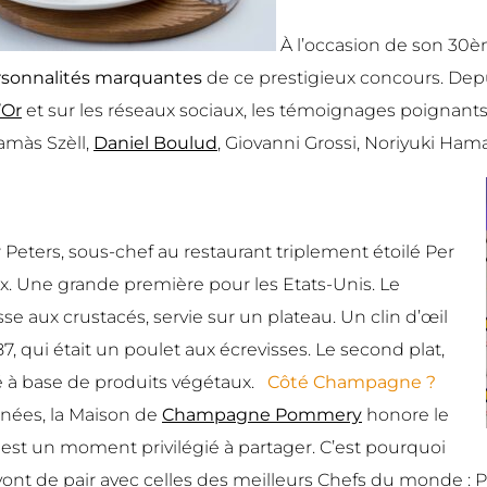
À l’occasion de son 30è
ersonnalités marquantes
de ce prestigieux concours. Depuis
’Or
et sur les réseaux sociaux, les témoignages poignant
Tamàs Szèll,
Daniel Boulud
, Giovanni Grossi, Noriyuki H
Peters, sous-chef au restaurant triplement étoilé Per
x. Une grande première pour les Etats-Unis. Le
sse aux crustacés, servie sur un plateau. Un clin d’œil
7, qui était un poulet aux écrevisses. Le second plat,
isé à base de produits végétaux.
Côté Champagne ?
nnées, la Maison de
Champagne Pommery
honore le
st un moment privilégié à partager. C’est pourquoi
 de pair avec celles des meilleurs Chefs du monde : Po