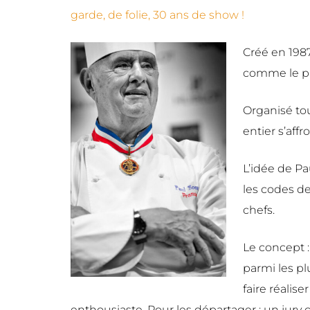
garde, de folie, 30 ans de show !
Créé en 198
comme le pl
Organisé tou
entier s’affr
L’idée de Pa
les codes de
chefs.
Le concept :
parmi les pl
faire réalis
enthousiaste. Pour les départager : un jury 