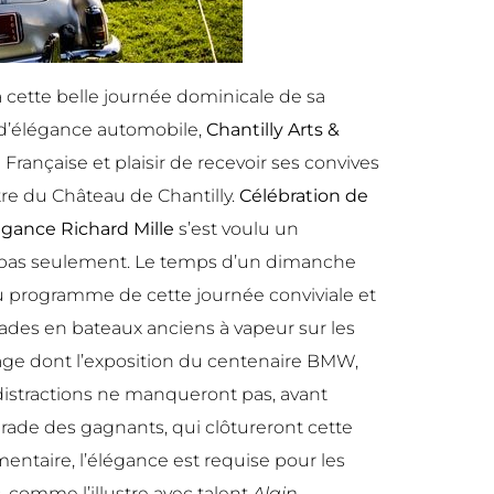
a cette belle journée dominicale de sa
s d’élégance automobile,
Chantilly Arts &
Française et plaisir de recevoir ses convives
tre du Château de Chantilly.
Célébration de
légance Richard Mille
s’est voulu un
s pas seulement. Le temps d’un dimanche
Au programme de cette journée conviviale et
balades en bateaux anciens à vapeur sur les
tage dont l’exposition du centenaire BMW,
es distractions ne manqueront pas, avant
parade des gagnants, qui clôtureront cette
entaire, l’élégance est requise pour les
 comme l’illustre avec talent
Alain