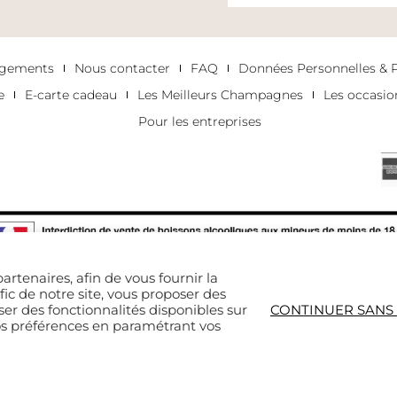
agements
Nous contacter
FAQ
Données Personnelles & Po
e
E-carte cadeau
Les Meilleurs Champagnes
Les occasi
Pour les entreprises
artenaires, afin de vous fournir la
afic de notre site, vous proposer des
 EST DANGEREUX POUR LA SANTÉ. À CONSOMMER 
is site is protected by reCAPTCHA and the Google
Privacy Policy
and
Terms of Service
app
ser des fonctionnalités disponibles sur
CONTINUER SANS
os préférences en paramétrant vos