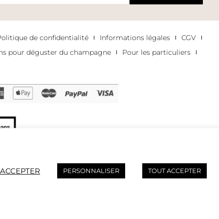
litique de confidentialité
Informations légales
CGV
ons pour déguster du champagne
Pour les particuliers
AVEC MODÉRATION.
ly.
 ACCEPTER
PERSONNALISER
TOUT ACCEPTER