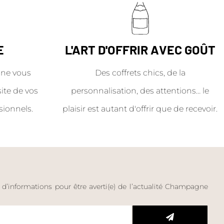
E
L'ART D'OFFRIR AVEC GOÛT
ne vous
Des coffrets chics, de la
site de vos
personnalisation, des attentions… le
sionnels.
plaisir est autant d'offrir que de recevoir.
e d’informations pour être averti(e) de l’actualité Champagne