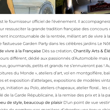
st le fournisseur officiel de l’événement. Il accompagner
ur ressusciter la grande tradition française des concour
t incontournable de la rentrée, mêlant art de vivre à la 
e fastueuse Garden Party dans les célèbres jardins Le Nô
 de vivre à la Française
Dès sa création,
Chantilly Arts & É
ours différent, dédié aux passionnés d’Automobile mai
ieux, gourmands, petits et grands ne s’ennuieront pas ! 
 voitures du Monde », ateliers d’art, vol en montgolfière, 
s et exposition d’attelages, expositions de modèles vin
ys, initiation au Polo, ateliers chapeaux, atelier floral… l
lé de la Garde Républicaine, à la remise des prix et à la 
peu de style, beaucoup de plaisir
D’un point de vue vestim
 existe de nombreuses manières d’aborder une tenue chic,