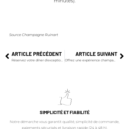
minutes).
Source Champagne Ruinart
ARTICLE PRÉCÉDENT
ARTICLE SUIVANT
Réservez votre dîner d’exception Veuve Clicquot x Emmanuel Renaut aux Flocons de Sel
Offrez une expérience champagne à vos clients et collaborateurs
SIMPLICITÉ ET FIABILITÉ
Notre démarche vous garantit qualité, simplicité de commande,
paiements sécurisés et livraison rapide (24 à 48 h).