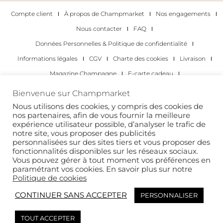
Compte client
À propos de Champmarket
Nos engagements
Nous contacter
FAQ
Données Personnelles & Politique de confidentialité
Informations légales
CGV
Charte des cookies
Livraison
Magazine Champagne
E-carte cadeau
Les Meilleurs Champagnes
Bienvenue sur Champmarket
Les occasions pour déguster du champagne
Pour les particuliers
Nous utilisons des cookies, y compris des cookies de
nos partenaires, afin de vous fournir la meilleure
Pour les entreprises
expérience utilisateur possible, d’analyser le trafic de
notre site, vous proposer des publicités
Copyright 2022 © tous droits réservés. Champmarket.
personnalisées sur des sites tiers et vous proposer des
fonctionnalités disponibles sur les réseaux sociaux.
Vous pouvez gérer à tout moment vos préférences en
paramétrant vos cookies. En savoir plus sur notre
Politique de cookies
CONTINUER SANS ACCEPTER
PERSONNALISER
TOUT ACCEPTER