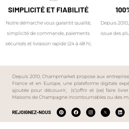
SIMPLICITÉ ET FIABILITÉ
100
Notre démarche vous garantit qualité,
Depuis 2010,
simplicité de commande, paiements
issue des pl
sécurisés et livraison rapide (24 à 48 h).
Depuis 2010, Champmarket propose aux entreprises 
France et en Europe, une plateforme digitale expéri
ajoutée pour découvrir, (s’)offrir et (se) faire livr
Maisons de Champagne incontournables ou des ma
REJOIGNEZ-NOUS