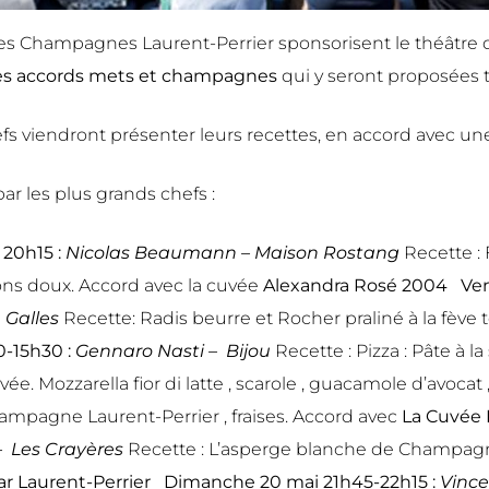
Les Champagnes Laurent-Perrier sponsorisent le théâtre
es accords mets et champagnes
qui y seront proposées 
efs viendront présenter leurs recettes, en accord avec un
r les plus grands chefs :
 20h15 :
Nicolas Beaumann – Maison Rostang
Recette : 
ns doux. Accord avec la cuvée
Alexandra Rosé 2004
Ven
 Galles
Recette: Radis beurre et Rocher praliné à la fève
0-15h30 :
Gennaro Nasti – Bijou
Recette : Pizza : Pâte à
vée. Mozzarella fior di latte , scarole , guacamole d’avo
ampagne Laurent-Perrier , fraises. Accord avec
La Cuvée 
 – Les Crayères
Recette : L’asperge blanche de Champagne
r Laurent-Perrier
Dimanche 20 mai 21h45-22h15 :
Vince