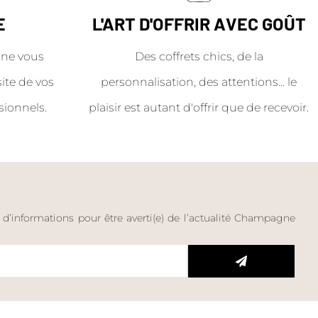
E
L'ART D'OFFRIR AVEC GOÛT
ne vous
Des coffrets chics, de la
site de vos
personnalisation, des attentions… le
sionnels.
plaisir est autant d'offrir que de recevoir.
e d’informations pour être averti(e) de l’actualité Champagne