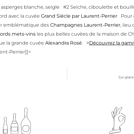
io, asperges blanche, seigle #2 Seiche, ciboulette et bou
cord avec la cuvée
Grand Siècle
par Laurent-Perrier
Pour c
ar emblématique des
Champagnes Laurent-Perrier
, lie
ords mets-vins
les plus belles cuvées de la maison de 
 que la grande cuvée
Alexandra Rosé
.
>
Découvrez la gam
t-Perrier]]>
Sur glace