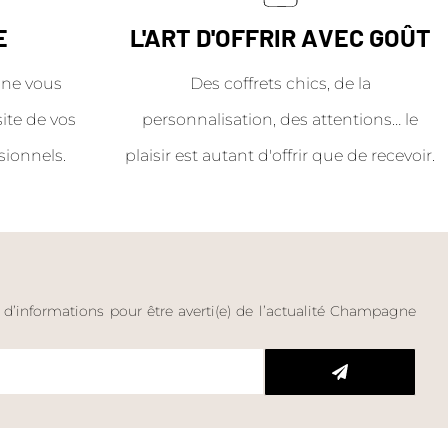
E
L'ART D'OFFRIR AVEC GOÛT
ne vous
Des coffrets chics, de la
site de vos
personnalisation, des attentions… le
sionnels.
plaisir est autant d'offrir que de recevoir.
e d’informations pour être averti(e) de l’actualité Champagne