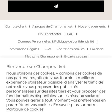
Compte client
À propos de Champmarket
Nos engagements
Nous contacter
FAQ
Données Personnelles & Politique de confidentialité
Informations légales
CGV
Charte des cookies
Livraison
Magazine Champagne
E-carte cadeau
Les Meilleurs Champagnes
Bienvenue sur Champmarket
Les occasions pour déguster du champagne
Pour les particuliers
Nous utilisons des cookies, y compris des cookies de
nos partenaires, afin de vous fournir la meilleure
Pour les entreprises
expérience utilisateur possible, d’analyser le trafic de
notre site, vous proposer des publicités
Copyright 2022 © tous droits réservés. Champmarket.
personnalisées sur des sites tiers et vous proposer des
fonctionnalités disponibles sur les réseaux sociaux.
Vous pouvez gérer à tout moment vos préférences en
paramétrant vos cookies. En savoir plus sur notre
Politique de cookies