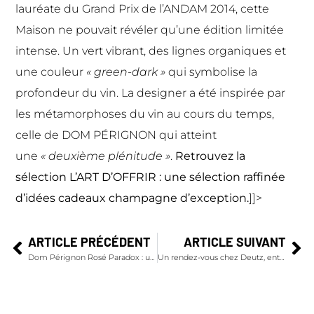
lauréate du Grand Prix de l’ANDAM 2014, cette
Maison ne pouvait révéler qu’une édition limitée
intense. Un vert vibrant, des lignes organiques et
une couleur
« green-dark »
qui symbolise la
profondeur du vin. La designer a été inspirée par
les métamorphoses du vin au cours du temps,
celle de DOM PÉRIGNON qui atteint
une
« deuxième plénitude »
.
Retrouvez la
sélection L’ART D’OFFRIR : une sélection raffinée
d’
idées cadeaux champagne d’exception
.
]]>
ARTICLE PRÉCÉDENT
ARTICLE SUIVANT
Dom Pérignon Rosé Paradox : une expérience culinaire dont seul le champagne Dom Pérignon a le secret
Un rendez-vous chez Deutz, entre tradition et élégance, identité et distinction