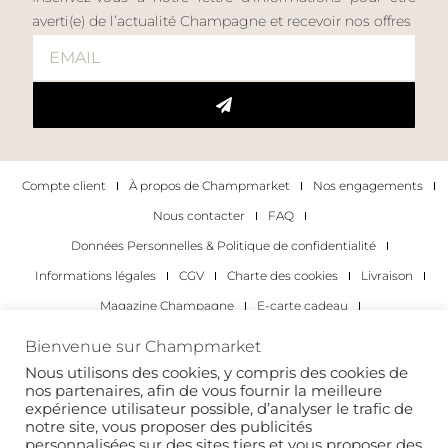
averti(e) de l’actualité Champagne et recevoir nos offres
Compte client
À propos de Champmarket
Nos engagements
Nous contacter
FAQ
Données Personnelles & Politique de confidentialité
Informations légales
CGV
Charte des cookies
Livraison
Magazine Champagne
E-carte cadeau
Les Meilleurs Champagnes
Bienvenue sur Champmarket
Les occasions pour déguster du champagne
Pour les particuliers
Nous utilisons des cookies, y compris des cookies de
nos partenaires, afin de vous fournir la meilleure
Pour les entreprises
expérience utilisateur possible, d’analyser le trafic de
notre site, vous proposer des publicités
Copyright 2022 © tous droits réservés. Champmarket.
personnalisées sur des sites tiers et vous proposer des