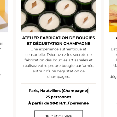
ATELIER FABRICATION DE BOUGIES
un
ET DÉGUSTATION CHAMPAGNE
e
Une expérience authentique et
L’a
sensorielle. Découvrez les secrets de
fabrication des bougies artisanales et
réalisez votre propre bougie parfumée,
Ma
autour d’une dégustation de
e
champagne.
dég
Paris, Hautvillers (Champagne)
25 personnes
À partir de 90€ H.T. / personne
JE DÉCOUVRE