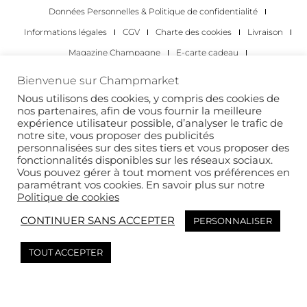
Données Personnelles & Politique de confidentialité
Informations légales
CGV
Charte des cookies
Livraison
Magazine Champagne
E-carte cadeau
Les Meilleurs Champagnes
Bienvenue sur Champmarket
Les occasions pour déguster du champagne
Pour les particuliers
Nous utilisons des cookies, y compris des cookies de
nos partenaires, afin de vous fournir la meilleure
Pour les entreprises
expérience utilisateur possible, d’analyser le trafic de
notre site, vous proposer des publicités
Copyright 2022 © tous droits réservés. Champmarket.
personnalisées sur des sites tiers et vous proposer des
fonctionnalités disponibles sur les réseaux sociaux.
Vous pouvez gérer à tout moment vos préférences en
paramétrant vos cookies. En savoir plus sur notre
Politique de cookies
CONTINUER SANS ACCEPTER
PERSONNALISER
TOUT ACCEPTER
L’ABUS D’ALCOOL EST DANGEREUX POUR LA SANTÉ. À
CONSOMMER AVEC MODÉRATION.
This site is protected by reCAPTCHA and the Google
Privacy Policy
and
Terms of
Service
apply.