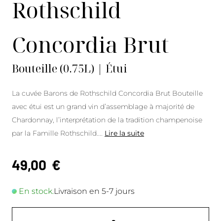
Rothschild
Concordia Brut
Bouteille (0.75L) | Étui
La cuvée Barons de Rothschild Concordia Brut Bouteille
avec étui est un grand vin d’assemblage à majorité de
Chardonnay, l’interprétation de la tradition champenoise
par la Famille Rothschild....
Lire la suite
49,00
€
En stock.
Livraison en 5-7 jours