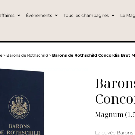
ffaires
Événements
Tous les champagnes
Le Mag
e
>
Barons de Rothschild
>
Barons de Rothschild Concordia Brut 
Barons
Conco
Magnum (1.5
La cuvée Barons