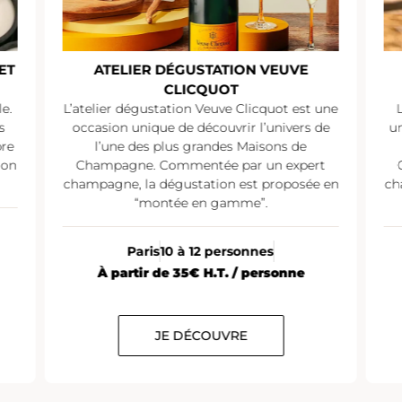
ATELIER DÉGUSTATION PIPER-
HEIDSIECK
 une
L’atelier dégustation Piper-Heidsieck est
 de
une occasion unique de découvrir l’univers
de l’une des plus grandes Maisons de
rt
Champagne. Commentée par un expert
e en
champagne, la dégustation est proposée en
c
“montée en gamme”.
Paris
10 à 12 personnes
À partir de 25€ H.T. / personne
JE DÉCOUVRE