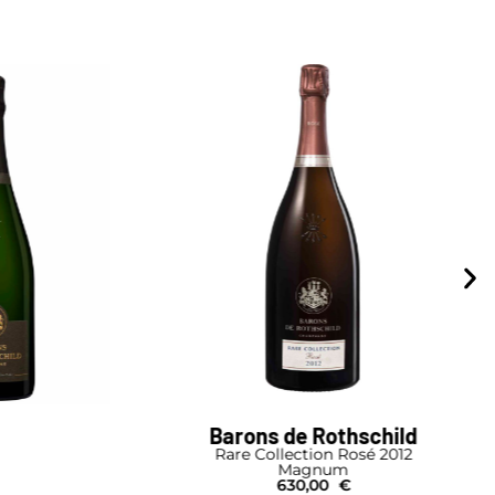
child
Barons de Rothschild
 2012
Rare Collection Blanc de Blancs 2012
Magnum
485,00
€