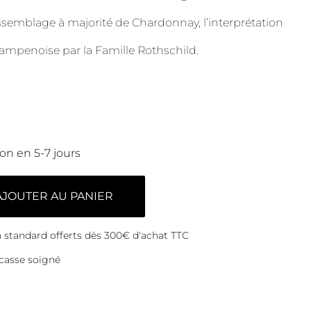
ssemblage à majorité de Chardonnay, l’interprétation
hampenoise par la Famille Rothschild.
son en 5-7 jours
AJOUTER AU PANIER
on standard offerts dès 300€ d'achat TTC
casse soigné