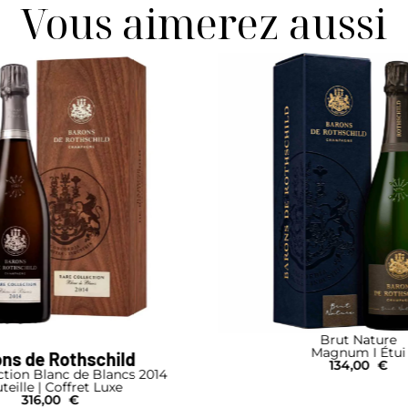
Vous aimerez aussi
Brut Nature
Magnum I Étui
Barons de Roths
134,00
€
Rare Collection Rosé
Magnum
630,00
€