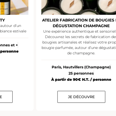
DE BOUGIES ET
ATELIER DÉGUSTATION VEUVE
HAMPAGNE
CLICQUOT
 et sensorielle.
L’atelier dégustation Veuve Clicquot est
fabrication des
occasion unique de découvrir l’univers
isez votre propre
l’une des plus grandes Maisons de
’une dégustation
Champagne. Commentée par un expe
ne.
champagne, la dégustation est proposé
“montée en gamme”.
(Champagne)
Paris
10 à 12 personnes
es
À partir de 35€ H.T. / personne
 / personne
RE
JE DÉCOUVRE