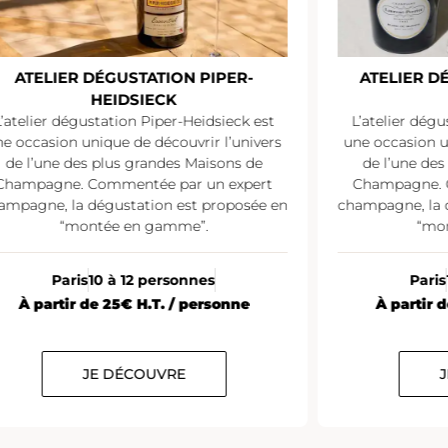
ATELIER DÉGUSTATION LAURENT-
ATELIER D
PERRIER
L’atelier dégustation Laurent-Perrier est
L’atelier dég
une occasion unique de découvrir l’univers
est une oc
de l’une des plus grandes Maisons de
l’univers de 
Champagne. Commentée par un expert
de Champagne
hampagne, la dégustation est proposée en
champagne, la
“montée en gamme”.
“m
Paris
10 à 12 personnes
Pari
À partir de 38€ H.T. / personne
À partir
JE DÉCOUVRE